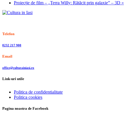
Proiecție de film – „Terra Willy: Rătăcit prin galaxie” – 3D
»
Stiri, informatii culturale, institutii de cultura
Telefon
0232 217 900
Email
office@culturainiasi.ro
Link-uri utile
Politica de confidentialitate
Politica cookies
Pagina noastra de Facebook