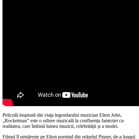
Peliculă inspirată din viaţa legendarului muzician Elton John,
„Rocketman” este o odisee muzicală la confluența fanteziei cu
realitatea, care îmbină lumea muzicii, celebrității și a modei.
Filmul îl urmărește pe Elton pornind din orășelul Pinner, de-a lungul