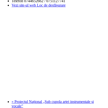
Telefon
0744652662 / 0751127741
Vezi site-ul web Loc de desfășurare
«
Proiectul Național „Sub cupola artei instrumentale şi
vocale”