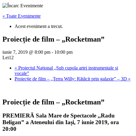
« Toate Evenimente
Acest eveniment a trecut.
Proiecție de film – „Rocketman”
iunie 7, 2019 @ 8:00 pm
-
10:00 pm
Lei12
«
Proiectul Național „Sub cupola artei instrumentale şi
vocale”
Proiecție de film – „Terra Willy: Rătăcit prin galaxie” – 3D
»
Proiecție de film – „Rocketman”
PREMIERĂ Sala Mare de Spectacole ,,Radu
Beligan” a Ateneului din Iași, 7 iunie 2019, ora
20:00