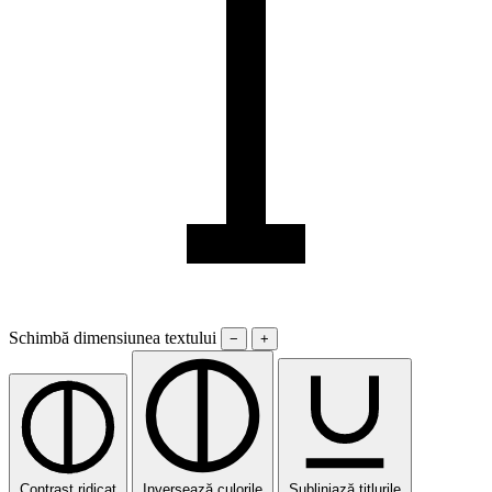
Schimbă dimensiunea textului
−
+
Contrast ridicat
Inversează culorile
Subliniază titlurile