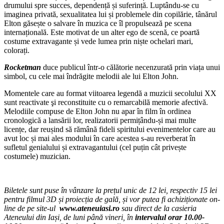
drumului spre succes, dependență și suferință. Luptându-se cu
imaginea privată, sexualitatea lui și problemele din copilărie, tânărul
Elton găsește o salvare în muzica ce îl propulsează pe scena
internațională. Este motivat de un alter ego de scenă, ce poartă
costume extravagante și vede lumea prin niște ochelari mari,
colorați.
Rocketman
duce publicul într-o călătorie necenzurată prin viața unui
simbol, cu cele mai îndrăgite melodii ale lui Elton John.
Momentele care au format viitoarea legendă a muzicii secolului XX
sunt reactivate şi reconstituite cu o remarcabilă memorie afectivă.
Melodiile compuse de Elton John nu apar în film în ordinea
cronologică a lansării lor, realizatorii permițându-și mai multe
licențe, dar reușind să rămână fideli spiritului evenimentelor care au
avut loc și mai ales modului în care acestea s-au reverberat în
sufletul genialului și extravagantului (cel puțin cât privește
costumele) muzician.
Biletele sunt puse în vânzare la prețul unic de 12 lei, respectiv 15 lei
pentru filmul 3D și proiecția de gală, și vor putea fi achiziționate on-
line de pe site-ul
www.ateneuiasi.ro
sau direct de la casieria
Ateneului din Iași, de luni până vineri, în
intervalul orar 10.00-