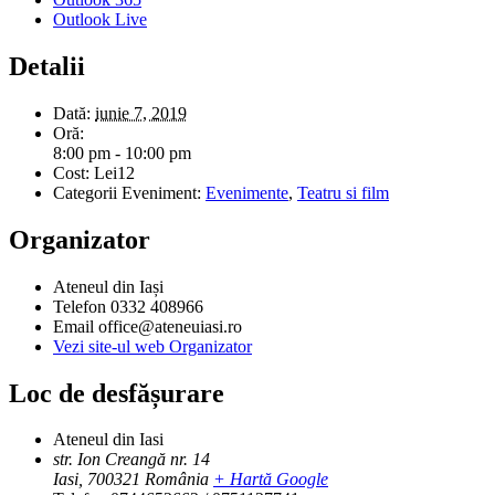
Outlook Live
Detalii
Dată:
iunie 7, 2019
Oră:
8:00 pm - 10:00 pm
Cost:
Lei12
Categorii Eveniment:
Evenimente
,
Teatru si film
Organizator
Ateneul din Iași
Telefon
0332 408966
Email
office@ateneuiasi.ro
Vezi site-ul web Organizator
Loc de desfășurare
Ateneul din Iasi
str. Ion Creangă nr. 14
Iasi
,
700321
România
+ Hartă Google