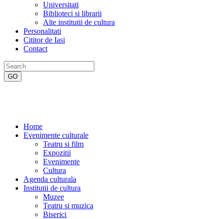
Universitati
Biblioteci si librarii
Alte institutii de cultura
Personalitati
Cititor de Iasi
Contact
Home
Evenimente culturale
Teatru si film
Expozitii
Evenimente
Cultura
Agenda culturala
Institutii de cultura
Muzee
Teatru si muzica
Biserici