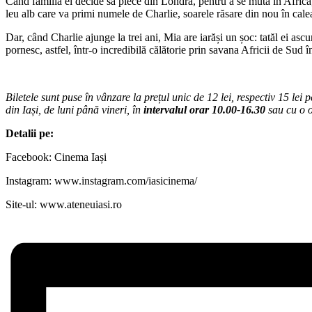
Când familia ei decide să plece din Londra, pentru a se muta în Afric
leu alb care va primi numele de Charlie, soarele răsare din nou în calea 
Dar, când Charlie ajunge la trei ani, Mia are iarăși un șoc: tatăl ei as
pornesc, astfel, într-o incredibilă călătorie prin savana Africii de Sud î
Biletele sunt puse în vânzare la prețul unic de 12 lei, respectiv 15 lei p
din Iași, de luni până vineri, în
intervalul orar 10.00-16.30
sau cu o or
Detalii pe:
Facebook: Cinema Iași
Instagram: www.instagram.com/iasicinema/
Site-ul: www.ateneuiasi.ro