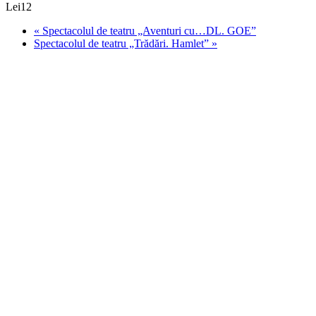
Lei12
«
Spectacolul de teatru „Aventuri cu…DL. GOE”
Spectacolul de teatru „Trădări. Hamlet”
»