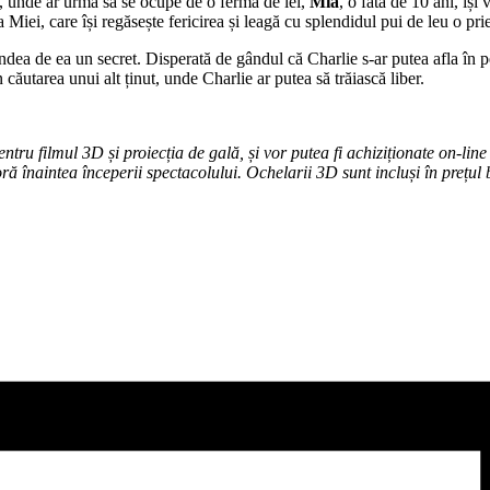
a, unde ar urma să se ocupe de o fermă de lei,
Mia
, o fată de 10 ani, îș
Miei, care își regăsește fericirea și leagă cu splendidul pui de leu o pri
cundea de ea un secret. Disperată de gândul că Charlie s-ar putea afla în 
n căutarea unui alt ținut, unde Charlie ar putea să trăiască liber.
entru filmul 3D și proiecția de gală, și vor putea fi achiziționate on-line
ă înaintea începerii spectacolului. Ochelarii 3D sunt incluși în prețul b