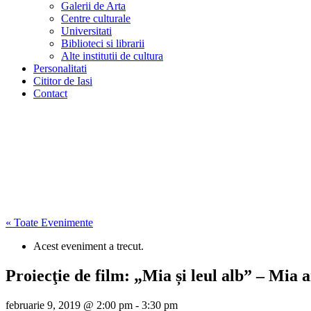
Galerii de Arta
Centre culturale
Universitati
Biblioteci si librarii
Alte institutii de cultura
Personalitati
Cititor de Iasi
Contact
« Toate Evenimente
Acest eveniment a trecut.
Proiecţie de film: „Mia și leul alb” – M
februarie 9, 2019 @ 2:00 pm
-
3:30 pm