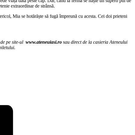
i vede viața dată peste cap. Dar, când la fermă se naște un superb pui de
etenie extraordinar de strânsă.
pericol, Mia se hotărăște să fugă împreună cu acesta. Cei doi prieteni
 de pe site-ul
www.ateneuiasi.ro
sau direct de la casieria Ateneului
iletului.