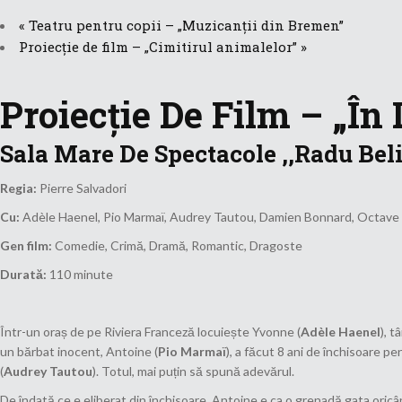
«
Teatru pentru copii – „Muzicanții din Bremen”
Proiecție de film – „Cimitirul animalelor”
»
Proiecție De Film – „În 
Sala Mare De Spectacole ,,Radu Belig
Regia:
Pierre Salvadori
Cu:
Adèle Haenel, Pio Marmaï, Audrey Tautou, Damien Bonnard, Octave
Gen film:
Comedie, Crimă, Dramă, Romantic, Dragoste
Durată:
110 minute
Într-un oraș de pe Riviera Franceză locuiește Yvonne (
Adèle Haenel
), t
un bărbat inocent, Antoine (
Pio Marmaï
), a făcut 8 ani de închisoare pe
(
Audrey Tautou
). Totul, mai puțin să spună adevărul.
De îndată ce e eliberat din închisoare, Antoine e ca o grenadă gata oricân