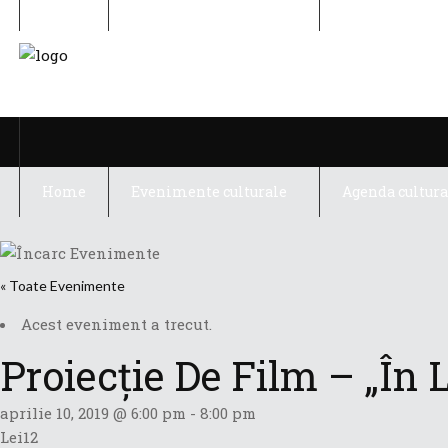
Home
Evenimente culturale
Agenda cultura
Home
Evenimente culturale
Agenda cultura
« Toate Evenimente
Acest eveniment a trecut.
Proiecție De Film – „În 
aprilie 10, 2019 @ 6:00 pm
-
8:00 pm
Lei12