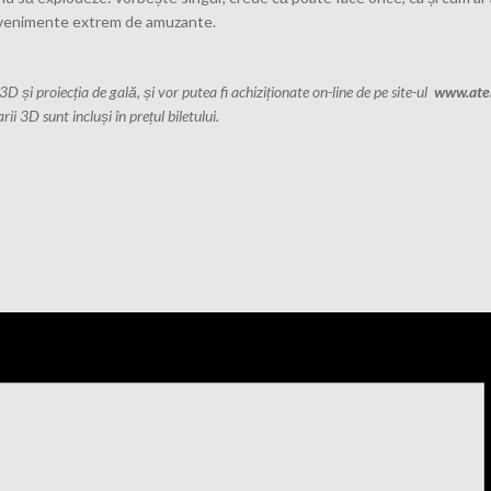
e evenimente extrem de amuzante.
 3D și proiecția de gală, și vor putea fi achiziționate on-line de pe site-ul
www.aten
ii 3D sunt incluși în prețul biletului.