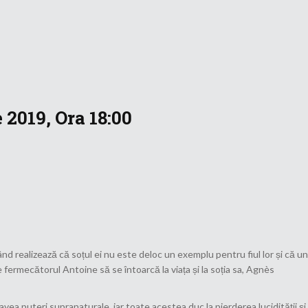
 2019, Ora 18:00
 Când realizează că soțul ei nu este deloc un exemplu pentru fiul lor și că un
 fermecătorul Antoine să se întoarcă la viața și la soția sa, Agnès
vea puteri supranaturale, iar toate acestea duc la pierderea lucidității și