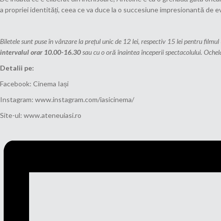
a propriei identități, ceea ce va duce la o succesiune impresionantă d
Biletele sunt puse în vânzare la prețul unic de 12 lei, respectiv 15 lei pentru filmul
intervalul orar 10.00-16.30
sau cu o oră înaintea începerii spectacolului. Ochelar
Detalii pe:
Facebook: Cinema Iași
Instagram: www.instagram.com/iasicinema/
Site-ul: www.ateneuiasi.ro