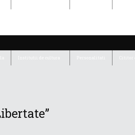
la
Institutii de cultura
Personalitati
Cititor 
la
Institutii de cultura
Personalitati
Cititor 
Libertate”