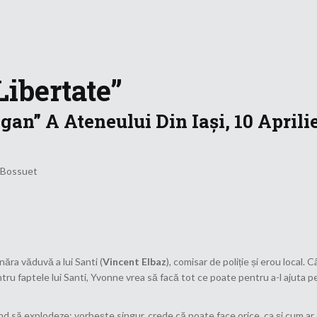
Libertate”
an” A Ateneului Din Iași, 10 Aprilie
 Bossuet
ânăra văduvă a lui Santi (
Vincent Elbaz
), comisar de poliție și erou local.
ntru faptele lui Santi, Yvonne vrea să facă tot ce poate pentru a-l ajuta pe
d să explodeze: vorbește singur, crede că poate face orice, ca și cum ar a