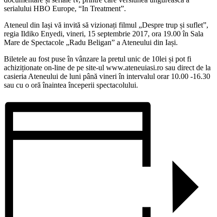
serialului HBO Europe, “In Treatment”.
Ateneul din Iași vă invită să vizionați filmul „Despre trup și suflet”,
regia Ildiko Enyedi, vineri, 15 septembrie 2017, ora 19.00 în Sala
Mare de Spectacole „Radu Beligan” a Ateneului din Iași.
Biletele au fost puse în vânzare la pretul unic de 10lei și pot fi
achiziționate on-line de pe site-ul www.ateneuiasi.ro sau direct de la
casieria Ateneului de luni până vineri în intervalul orar 10.00 -16.30
sau cu o oră înaintea începerii spectacolului.