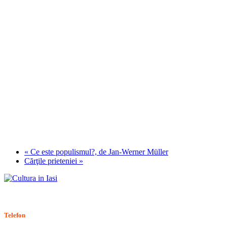
«
Ce este populismul?, de Jan-Werner Müller
Cărţile prieteniei
»
Stiri, informatii culturale, institutii de cultura
Telefon