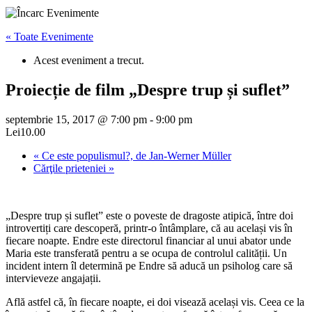
« Toate Evenimente
Acest eveniment a trecut.
Proiecție de film „Despre trup și suflet”
septembrie 15, 2017 @ 7:00 pm
-
9:00 pm
Lei10.00
«
Ce este populismul?, de Jan-Werner Müller
Cărţile prieteniei
»
„Despre trup și suflet” este o poveste de dragoste atipică, între doi
introvertiți care descoperă, printr-o întâmplare, că au același vis în
fiecare noapte. Endre este directorul financiar al unui abator unde
Maria este transferată pentru a se ocupa de controlul calității. Un
incident intern îl determină pe Endre să aducă un psiholog care să
intervieveze angajații.
Află astfel că, în fiecare noapte, ei doi visează același vis. Ceea ce la