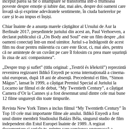
început părea să fie o întâmplare se transformă într-o frumoasă
poveste despre emoție și iubire dar, mai ales, despre doi oameni care
învață să-și exprime adevăratele sentimente, în ciuda barierelor pe
care și le-au impus ei înșiși.
Chiar înainte de a anunța marele căștigător al Ursului de Aur la
Berlinale 2017, președintele juriului din acest an, Paul Verhoeven, a
declarat publicului că „On Body and Soul” este un film despre „doi
oameni conectați într-un mod uimitor. Juriul s-a îndrăgostit de acest
film nu doar pentru măiestria cu care este făcut, ci, mai ales, pentru
că ne amintește de un cuvânt pe care îl folosim cu prea mare ușurință
în ziua de azi: compasiunea”.
„Despre trup și suflet” (titlu original: „Teströl és lélekröl”) reprezintă
revenirea regizoarei Ildikó Enyedi pe scena internațională a cinema-
ului european, după 18 ani de absență. Precedentul ei film, “Simon
Mágus”, lansat în 1999, a câștigat Premiul Special al Juriului la
Locarno iar filmul ei de debut, “My Twentieth Century”, a câștigat
Camera d’Or la Cannes și a fost desemnat unul dintre cele mai bune
12 filme ungurești din toate timpurile.
Revista New York Times a inclus filmul “My Twentieth Century” în
Top 10 cele mai importante filme ale anului. Ildikó Enyedi a fost
unul dintre membrii Studioului Balázs Béla, singurul studio de film
independent din Estul Europei înainte de 1989. A regizat
documentare și seriale tv, printre care versiunea ungurească a