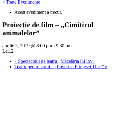
« Toate Evenimente
Acest eveniment a trecut.
Proiecție de film – „Cimitirul
animalelor”
aprilie 5, 2019 @ 8:00 pm
-
9:30 pm
Lei12
«
Spectacolul de teatru „Măcelăria lui Iov”
Teatru pentru copii – „Povestea Prințesei Thea”
»