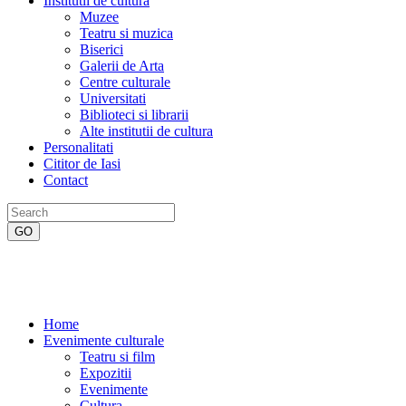
Institutii de cultura
Muzee
Teatru si muzica
Biserici
Galerii de Arta
Centre culturale
Universitati
Biblioteci si librarii
Alte institutii de cultura
Personalitati
Cititor de Iasi
Contact
Home
Evenimente culturale
Teatru si film
Expozitii
Evenimente
Cultura