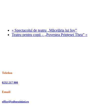
«
Spectacolul de teatru „Măcelăria lui Iov”
Teatru pentru copii – „Povestea Prințesei Thea”
»
Stiri, informatii culturale, institutii de cultura
Telefon
0232 217 900
Email
office@culturainiasi.ro