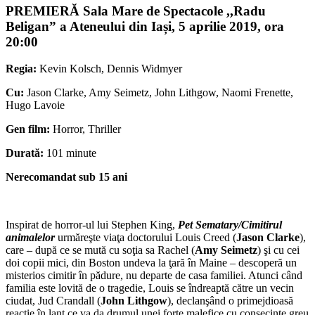
PREMIERĂ Sala Mare de Spectacole ,,Radu
Beligan” a Ateneului din Iași, 5 aprilie 2019, ora
20:00
Regia:
Kevin Kolsch, Dennis Widmyer
Cu:
Jason Clarke, Amy Seimetz, John Lithgow, Naomi Frenette,
Hugo Lavoie
Gen film:
Horror, Thriller
Durată:
101 minute
Nerecomandat sub 15 ani
Inspirat de horror-ul lui Stephen King,
Pet Sematary/Cimitirul
animalelor
urmăreşte viaţa doctorului Louis Creed (
Jason Clarke
),
care – după ce se mută cu soţia sa Rachel (
Amy Seimetz
) şi cu cei
doi copii mici, din Boston undeva la ţară în Maine – descoperă un
misterios cimitir în pădure, nu departe de casa familiei. Atunci când
familia este lovită de o tragedie, Louis se îndreaptă către un vecin
ciudat, Jud Crandall (
John Lithgow
), declanşând o primejdioasă
reacţie în lanţ ce va da drumul unei forţe malefice cu consecinţe greu