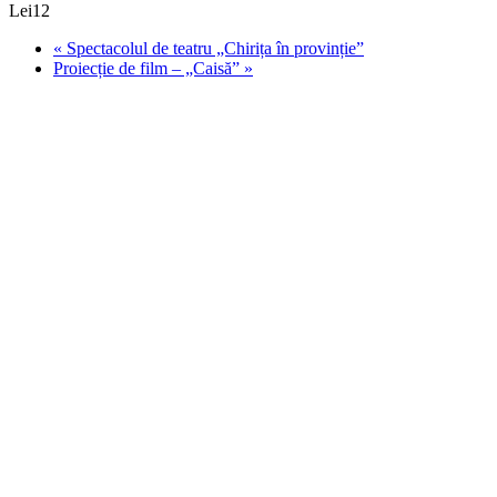
Lei12
«
Spectacolul de teatru „Chirița în provinție”
Proiecție de film – „Caisă”
»