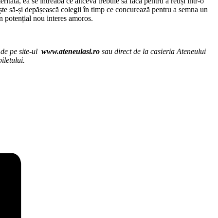
tată, ea se întreabă ce altceva trebuie să facă pentru a reuși într-o
iește să-și depășească colegii în timp ce concurează pentru a semna un
un potențial nou interes amoros.
 de pe site-ul
www.ateneuiasi.ro
sau direct de la casieria Ateneului
iletului.