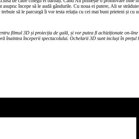
lusă de către colegii ei bărbați. Când Ali primește o promovare bine meri
at asupra: începe să le audă gândurile. Cu noua ei putere, Ali se strădu
trebuie să le parcurgă îi vor testa relația cu cei mai buni prieteni și cu 
entru filmul 3D și proiecția de gală, și vor putea fi achiziționate on-line
ă înaintea începerii spectacolului. Ochelarii 3D sunt incluși în prețul b