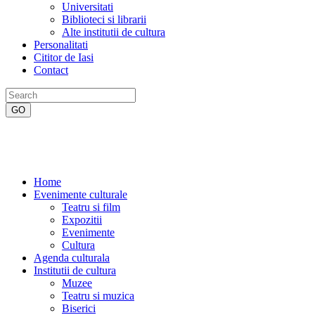
Universitati
Biblioteci si librarii
Alte institutii de cultura
Personalitati
Cititor de Iasi
Contact
Home
Evenimente culturale
Teatru si film
Expozitii
Evenimente
Cultura
Agenda culturala
Institutii de cultura
Muzee
Teatru si muzica
Biserici