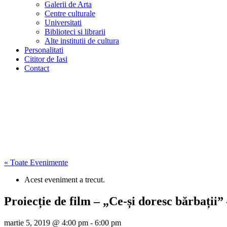
Galerii de Arta
Centre culturale
Universitati
Biblioteci si librarii
Alte institutii de cultura
Personalitati
Cititor de Iasi
Contact
« Toate Evenimente
Acest eveniment a trecut.
Proiecție de film – „Ce-și doresc bărbați
martie 5, 2019 @ 4:00 pm
-
6:00 pm