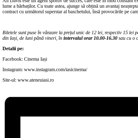
Ali Davis este un agent sportiv de succes, care este în mod constant exc
lume a bărbaților. Cu toate astea, ajunge să obțină un avantaj neaștept
contract cu următorul superstar al baschetului, însă provocările pe care 
Biletele sunt puse în vânzare la prețul unic de 12 lei, respectiv 15 lei p
din Iași, de luni până vineri, în
intervalul orar 10.00-16.30
sau cu o or
Detalii pe:
Facebook: Cinema Iași
Instagram: www.instagram.com/iasicinema/
Site-ul: www.ateneuiasi.ro