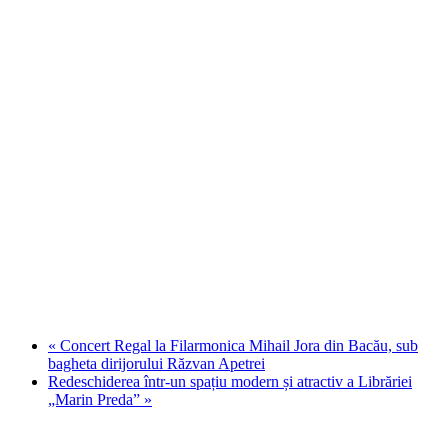
«
Concert Regal la Filarmonica Mihail Jora din Bacău, sub
bagheta dirijorului Răzvan Apetrei
Redeschiderea într-un spațiu modern și atractiv a Librăriei
„Marin Preda”
»