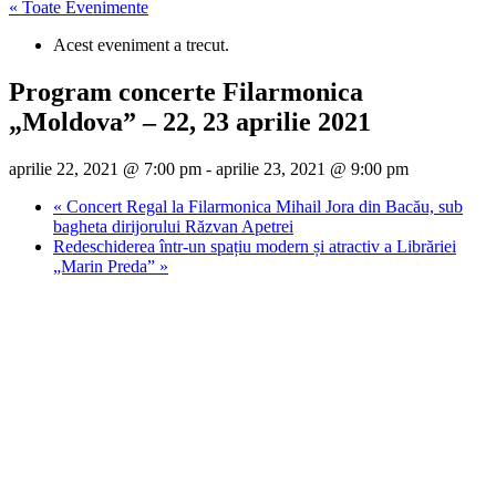
« Toate Evenimente
Acest eveniment a trecut.
Program concerte Filarmonica
„Moldova” – 22, 23 aprilie 2021
aprilie 22, 2021 @ 7:00 pm
-
aprilie 23, 2021 @ 9:00 pm
«
Concert Regal la Filarmonica Mihail Jora din Bacău, sub
bagheta dirijorului Răzvan Apetrei
Redeschiderea într-un spațiu modern și atractiv a Librăriei
„Marin Preda”
»