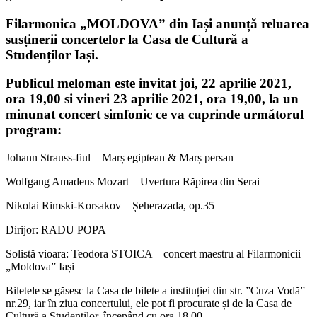
Filarmonica „MOLDOVA” din Iași anunță reluarea
susținerii concertelor la Casa de Cultură a
Studenților Iași.
Publicul meloman este invitat joi, 22 aprilie 2021,
ora 19,00 si vineri 23 aprilie 2021, ora 19,00, la un
minunat concert simfonic ce va cuprinde următorul
program:
Johann Strauss-fiul – Marș egiptean & Marș persan
Wolfgang Amadeus Mozart – Uvertura Răpirea din Serai
Nikolai Rimski-Korsakov – Șeherazada, op.35
Dirijor: RADU POPA
Solistă vioara: Teodora STOICA – concert maestru al Filarmonicii
„Moldova” Iași
Biletele se găsesc la Casa de bilete a instituției din str. ”Cuza Vodă”
nr.29, iar în ziua concertului, ele pot fi procurate și de la Casa de
Cultură a Studenților, începând cu ora 18,00.