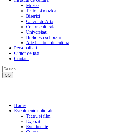
Institutii de cultura
Muzee
Teatru si muzica
Biserici
Galerii de Arta
Centre culturale
Universitati
Biblioteci si librarii
Alte institutii de cultura
Personalitati
Cititor de Iasi
Contact
Home
Evenimente culturale
Teatru si film
Expozitii
Evenimente
Cultura