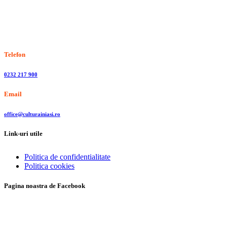
Stiri, informatii culturale, institutii de cultura
Telefon
0232 217 900
Email
office@culturainiasi.ro
Link-uri utile
Politica de confidentialitate
Politica cookies
Pagina noastra de Facebook