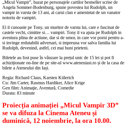
„Micul Vampir”, bazat pe personajele cartilor bestseller scrise de
Angela Sommer-Bodenburg, spune povestea lui Rudolph, un
vampir in varsta de 13 ani, al carui clan e amenintat de un vanator
notoriu de vampiri.
El il cunoaste pe Tony, un muritor de varsta lui, care e fascinat de
castele vechi, cimitire si… vampiri. Tony il va ajuta pe Rudolph in
aventura plina de actiune, dar si de umor, in care vor porni pentru a-
si invinge redutabilii adversari, si impreuna vor salva familia lui
Rudolph, devenind, astfel, cei mai buni prieteni.
Biletele au fost puse în vânzare la prețul unic de 15 lei și pot fi
achiziționate on-line de pe site-ul www.ateneuiasi.ro și de la casa de
bilete a Ateneului din Iași.
Regia: Richard Claus, Karsten Kiilerich
Cu: Jim Carter, Rasmus Hardiker, Alice Krige
Gen film: Animaţie, Aventură, Comedie
Durata: 83 minute
Proiecția animației „Micul Vampir 3D”
se va difuza la Cinema Ateneu și
duminică, 12 noiembrie, la ora 10.00.