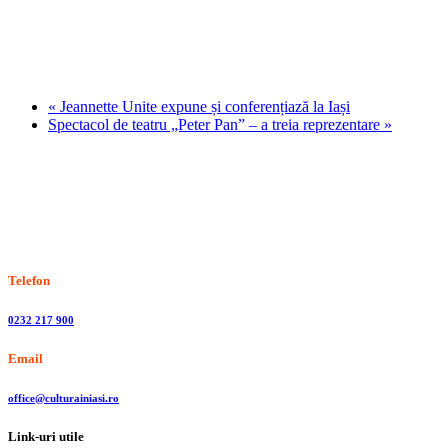
«
Jeannette Unite expune și conferențiază la Iași
Spectacol de teatru „Peter Pan” – a treia reprezentare
»
Stiri, informatii culturale, institutii de cultura
Telefon
0232 217 900
Email
office@culturainiasi.ro
Link-uri utile