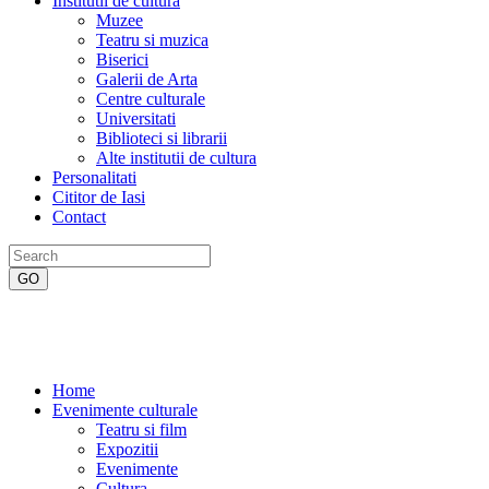
Institutii de cultura
Muzee
Teatru si muzica
Biserici
Galerii de Arta
Centre culturale
Universitati
Biblioteci si librarii
Alte institutii de cultura
Personalitati
Cititor de Iasi
Contact
Home
Evenimente culturale
Teatru si film
Expozitii
Evenimente
Cultura