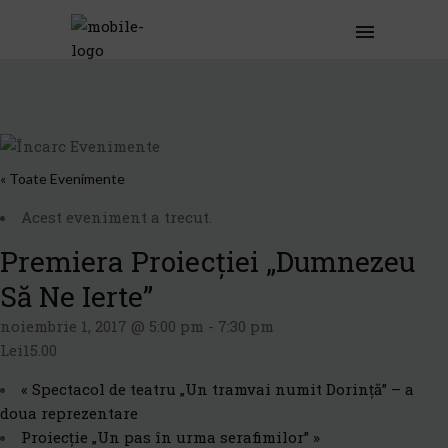
« Toate Evenimente
Acest eveniment a trecut.
Premiera Proiecției „Dumnezeu
Să Ne Ierte”
noiembrie 1, 2017 @ 5:00 pm
-
7:30 pm
Lei15.00
«
Spectacol de teatru „Un tramvai numit Dorință” – a
doua reprezentare
Proiecție „Un pas în urma serafimilor”
»