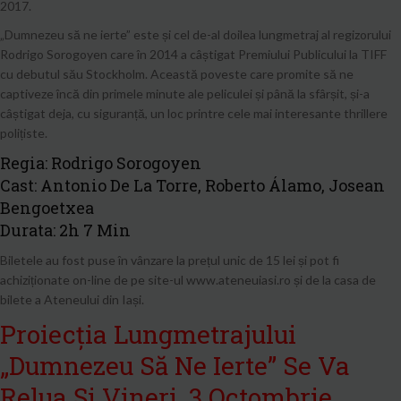
2017.
„Dumnezeu să ne ierte” este și cel de-al doilea lungmetraj al regizorului
Rodrigo Sorogoyen care în 2014 a câștigat Premiului Publicului la TIFF
cu debutul său Stockholm. Această poveste care promite să ne
captiveze încă din primele minute ale peliculei și până la sfârșit, și-a
câștigat deja, cu siguranță, un loc printre cele mai interesante thrillere
polițiste.
Regia: Rodrigo Sorogoyen
Cast: Antonio De La Torre, Roberto Álamo, Josean
Bengoetxea
Durata: 2h 7 Min
Biletele au fost puse în vânzare la prețul unic de 15 lei și pot fi
achiziționate on-line de pe site-ul www.ateneuiasi.ro și de la casa de
bilete a Ateneului din Iași.
Proiecția Lungmetrajului
„Dumnezeu Să Ne Ierte” Se Va
Relua Și Vineri, 3 Octombrie,