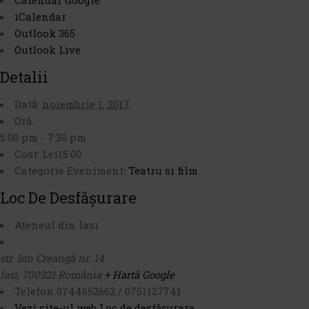
iCalendar
Outlook 365
Outlook Live
Detalii
Dată:
noiembrie 1, 2017
Oră:
5:00 pm - 7:30 pm
Cost:
Lei15.00
Categorie Eveniment:
Teatru si film
Loc De Desfășurare
Ateneul din Iasi
str. Ion Creangă nr. 14
Iasi
,
700321
România
+ Hartă Google
Telefon
0744652662 / 0751127741
Vezi site-ul web Loc de desfășurare