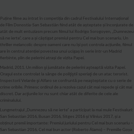
Puține filme au intrat în competiția din cadrul Festivalului Internațional
de Film Donostia-San Sebastián fiind atât de așteptate și înconjurate de
atât de mult entuziasm precum filmul lui Rodrigo Sorogoyen, „Dumnezeu
să ne ierte”, care a și câștigat premiul pentru Cel mai bun scenariu. Un
thriller melancolic despre oameni care nu își pot controla acțiunile, filmul
are în centrul atenției povestea unui ucigaș în serie într-un Madrid
fierbinte, plin de pelerini atrași de vizita Papei.
Madrid, 2011. Un milion şi jumătate de pelerini aşteaptă vizita Papei.
Oraşul este controlat la sânge de poliţiştii speriaţi de un atac terorist.
Inspectorii Velarde şi Alfaro se confruntă pe neaşteptate cu o serie de
crime oribile. Primesc ordinul de a rezolva cazul cât mai repede şi cât mai
discret. Dar acţiunile lor nu sunt chiar atât de diferite de cele ale
criminalului.
Lungmetrajul „Dumnezeu să ne ierte” a participat la mai mule Festivaluri:
San Sebastian 2016, Busan 2016, Sitges 2016 și Vilnius 2017, și a
obținut premii importante: Premiul juriului pentru Cel mai bun scenariu –
San Sebastian 2016, Cel mai bun actor (Roberto Álamo) – Premiile Goya