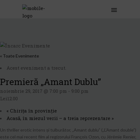
« Toate Evenimente
Acest eveniment a trecut.
Premieră „Amant Dublu”
noiembrie 29, 2017 @ 7:00 pm
-
9:00 pm
Lei12.00
«
Chirița în provinție
Acasă, în miezul verii – a treia reprezentare
»
Un thriller erotic intens și tulburător, „Amant dublu” („L’Amant double”)
este cel mai recent film al regizorului François Ozon, cu Jérémie Renier,