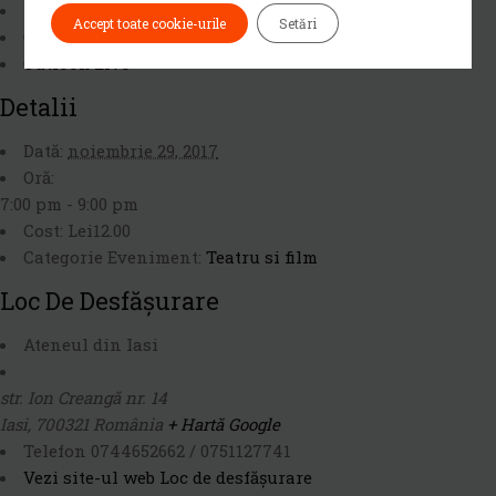
iCalendar
Accept toate cookie-urile
Setări
Outlook 365
Outlook Live
Detalii
Dată:
noiembrie 29, 2017
Oră:
7:00 pm - 9:00 pm
Cost:
Lei12.00
Categorie Eveniment:
Teatru si film
Loc De Desfășurare
Ateneul din Iasi
str. Ion Creangă nr. 14
Iasi
,
700321
România
+ Hartă Google
Telefon
0744652662 / 0751127741
Vezi site-ul web Loc de desfășurare