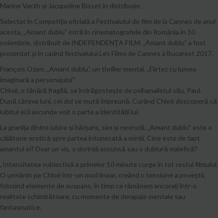
Marine Vacth și Jacqueline Bisset în distribuție.
Selectat în Competiția oficială a Festivalului de film de la Cannes de anul
acesta, „Amant dublu” intră în cinematografele din România în 10
noiembrie, distribuit de INDEPENDENŢA FILM. „Amant dublu” a fost
prezentat și în cadrul festivalului Les Films de Cannes à Bucarest 2017.
François Ozon: „Amant dublu”, un thriller mental. „Flirtez cu lumea
imaginară a personajului“
Chloé, o tânără fragilă, se îndrăgostește de psihanalistul său, Paul.
După câteva luni, cei doi se mută împreună. Curând Chloé descoperă că
iubitul ei îi ascunde voit o parte a identității lui.
La granița dintre iubire și hărțuire, sex și nevroză, „Amant dublu” este o
călătorie erotică spre partea întunecată a minții. Cine este de fapt
amantul ei? Doar un vis, o dorință ascunsă sau o dublură malefică?
„Intensitatea subiectivă a primelor 10 minute curge în tot restul filmului.
O urmărim pe Chloé într-un mod linear, creând o tensiune a poveștii,
folosind elemente de suspans, în timp ce rămânem ancorați într-o
realitate schimbătoare, cu momente de derapaje mentale sau
fantasmatice.