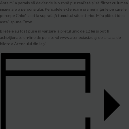
Asta mi-a permis să deviez de la o zonă pur realistă și să flirtez cu lumea
imaginară a personajului. Pericolele exterioare și amenințările pe care le
percepe Chloé scot la suprafață tumultul său interior. Mi-a plăcut idea
asta“, spune Ozon.
Biletele au fost puse în vânzare la prețul unic de 12 lei și pot fi
achiziționate on-line de pe site-ul www.ateneuiasi.ro și de la casa de
bilete a Ateneului din Iași.