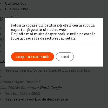
Outlook 365
Outlook Live
Detalii
Folosim cookie-uri pentru a-ți oferi cea mai bună
Dată:
iunie 9, 2017
experiență pe site-ul nostru web.
Oră:
Poți afla mai multe despre cookie-urile pe care le
folosim sau să le dezactivezi în
setări
.
9:30 am - 12:30 pm
Cost:
RON6.00
Categorie Eveniment:
Teatru si film
Accept toate cookie-urile
Setări
Loc De Desfășurare
Teatrul pentru Copii si Tineret Luceafarul, Iasi
Strada Grigore Ureche 5
Iasi
,
700259
România
+ Hartă Google
Telefon
0232 212662
Vezi site-ul web Loc de desfășurare