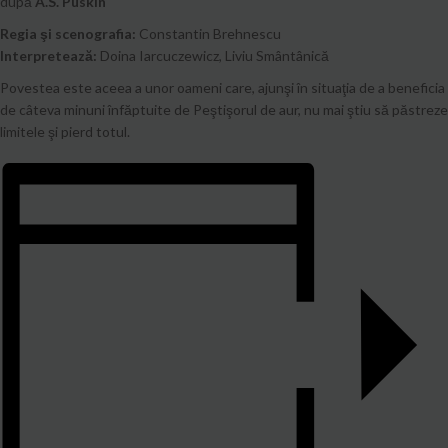
după
A.S. Puskin
Regia şi scenografia:
Constantin Brehnescu
Interpretează:
Doina Iarcuczewicz, Liviu Smântânică
Povestea este aceea a unor oameni care, ajunşi în situaţia de a beneficia
de câteva minuni înfăptuite de Peştişorul de aur, nu mai ştiu să păstreze
limitele şi pierd totul.