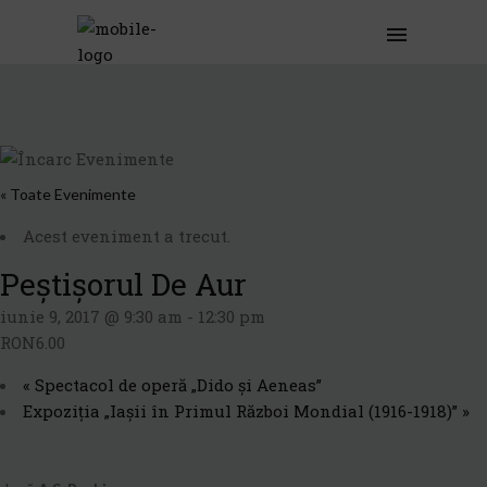
« Toate Evenimente
Acest eveniment a trecut.
Peştişorul De Aur
iunie 9, 2017 @ 9:30 am
-
12:30 pm
RON6.00
«
Spectacol de operă „Dido și Aeneas”
Expoziția „Iașii în Primul Război Mondial (1916-1918)”
»