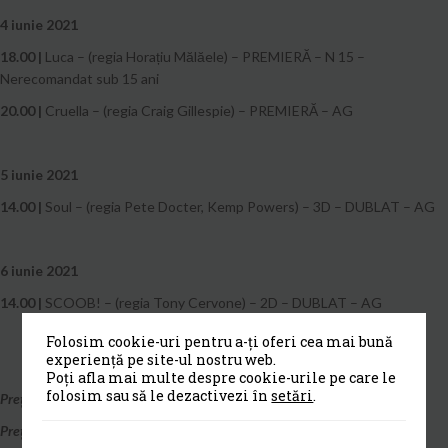
4 iunie 2021
18.00 |
Luca – (regia Horațiu Mălăele) – PREMIERĂ – N 15 –
Nerecomandat sub 15 ani
20.00 |
Cruella – (regia Craig Gillespie) – PREMIERĂ – AG
5 iunie 2021
14.00 |
Soul – (regia Pete Docter, Kemp Powers) – 3D – DUBLAT – AG
6 iunie 2021
14.00 |
SCOOB! – (regia Tony Cervone) – 2D – DUBLAT – AG
Folosim cookie-uri pentru a-ți oferi cea mai bună
experiență pe site-ul nostru web.
Poți afla mai multe despre cookie-urile pe care le
folosim sau să le dezactivezi în
setări
.
Preț bilet normal: 12 lei
Preț bilet 3D: 15 lei (ochelarii incluși)