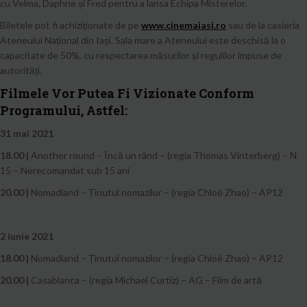
cu Velma, Daphne și Fred pentru a lansa Echipa Misterelor.
Biletele pot fi achiziționate de pe
www.cinemaiasi.ro
sau de la casieria
Ateneului Național din Iași. Sala mare a Ateneului este deschisă la o
capacitate de 50%, cu respectarea măsurilor și regulilor impuse de
autorități.
Filmele Vor Putea Fi Vizionate Conform
Programului, Astfel:
31 mai 2021
18.00 |
Another round – Încă un rând – (regia Thomas Vinterberg) – N
15 – Nerecomandat sub 15 ani
20.00 |
Nomadland – Ținutul nomazilor – (regia Chloé Zhao) – AP12
2 iunie 2021
18.00 |
Nomadland – Ținutul nomazilor – (regia Chloé Zhao) – AP12
20.00 |
Casablanca – (regia Michael Curtiz) – AG – Film de artă