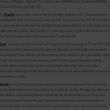
Horațiu Mălăele, Rodica Mandache, Liana Mărgineanu, Bogdan Mălăele,
Giulia Nahmany și mulți alții.
În
Cruella
vom vedea cum o tânără ajunge spaima a 101 Dalmațieni, într-
o adaptare live-action după celebrul film. În Londra anilor 1970, o tânără
creatoare de modă devine obsedată de pielea câinilor, în special de cea a
dalmațienilor, până când devine, în cele din urmă, o legendă nemiloasă și
terifiantă cunoscută sub numele de Cruella de Vil.
Soul
, premiat pentru cel mai bun lungmetraj de animație la Oscar 2021 și
premiul pentru cea mai bună coloană sonoră, este noul film de animație
al studiolui Pixar. Producția își va transporta privitorii „de pe străzile New
York-ului către regatele cerești, pentru a descoperi răspunsurile la
unele dintre cele mai importante întrebări ale vieții” (de unde vin
pasiunile noastre, visele, lucrurile care dau sens vieții noastre; ce face ca
noi să fim… noi?).
Scoob!
este prima aventură animată de lungă durată a lui Scooby-Doo,
unde vom vedea cum el și cel mai bun prieten al său, Shaggy, au devenit
doi dintre cei mai iubiți demascatori de răufăcători din lume. Povestea
ne duce înapoi la locul în care totul a început atunci când un tânăr pe
nume Shaggy se întâlnește pentru prima dată cu Scooby și fac echipă