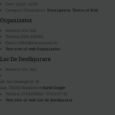
Cost:
Lei12- Lei15
Categorii Eveniment:
Evenimente
,
Teatru si film
Organizator
Ateneul din Iași
Telefon
0332 408966
Email
office@ateneuiasi.ro
Vezi site-ul web Organizator
Loc De Desfășurare
Ateneul din Iasi
str. Ion Creangă nr. 14
Iasi
,
700321
România
+ Hartă Google
Telefon
0744652662 / 0751127741
Vezi site-ul web Loc de desfășurare