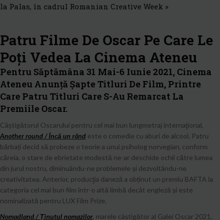
la Palas, în cadrul Romanian Creative Week
»
Patru Filme De Oscar Pe Care Le
Poți Vedea La Cinema Ateneu
Pentru Săptămâna 31 Mai-6 Iunie 2021, Cinema
Ateneu Anunță Șapte Titluri De Film, Printre
Care Patru Titluri Care S-Au Remarcat La
Premiile Oscar.
Câștigătorul Oscarului pentru cel mai bun lungmetraj internaţional,
Another round / Încă un rând
este o comedie cu aburi de alcool. Patru
bărbați decid să probeze o teorie a unui psiholog norvegian, conform
căreia, o stare de ebrietate modestă ne-ar deschide ochii către lumea
din jurul nostru, diminuându-ne problemele și dezvoltându-ne
creativitatea. Anterior, producţia daneză a obținut un premiu BAFTA la
categoria cel mai bun film într-o altă limbă decât engleză și este
nominalizată pentru LUX Film Prize.
Nomadland / Ținutul nomazilor
, marele câștigător al Galei Oscar 2021,