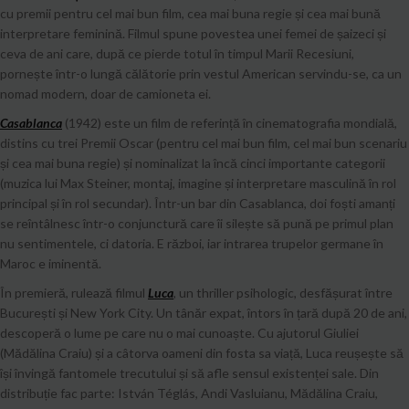
cu premii pentru cel mai bun film, cea mai buna regie și cea mai bună
interpretare feminină. Filmul spune povestea unei femei de șaizeci și
ceva de ani care, după ce pierde totul în timpul Marii Recesiuni,
pornește într-o lungă călătorie prin vestul American servindu-se, ca un
nomad modern, doar de camioneta ei.
Casablanca
(1942) este un film de referință în cinematografia mondială,
distins cu trei Premii Oscar (pentru cel mai bun film, cel mai bun scenariu
și cea mai buna regie) și nominalizat la încă cinci importante categorii
(muzica lui Max Steiner, montaj, imagine și interpretare masculină în rol
principal și în rol secundar). Într-un bar din Casablanca, doi foști amanți
se reîntâlnesc într-o conjunctură care îi silește să pună pe primul plan
nu sentimentele, ci datoria. E război, iar intrarea trupelor germane în
Maroc e iminentă.
În premieră, rulează filmul
Luca
, un thriller psihologic, desfășurat între
București și New York City. Un tânăr expat, întors în țară după 20 de ani,
descoperă o lume pe care nu o mai cunoaște. Cu ajutorul Giuliei
(Mădălina Craiu) și a câtorva oameni din fosta sa viață, Luca reușește să
își învingă fantomele trecutului și să afle sensul existenței sale. Din
distribuție fac parte: István Téglás, Andi Vasluianu, Mădălina Craiu,