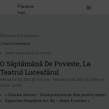
« Toate Evenimente
Acest eveniment a trecut.
O Săptămână De Poveste, La
Teatrul Luceafărul
februarie 23, 2021 @ 5:30 pm
-
februarie 28, 2021 @ 12:00 pm
Lei12- Lei14
«
Cinema Ateneu – Două premiere de film pentru ieșeni
Expozitia Dragobete Art. Ro – ediția 9, online
»