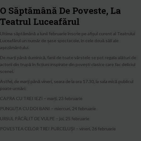
O Săptămână De Poveste, La
Teatrul Luceafărul
Ultima săptămână a lunii februarie înscrie pe afișul curent al Teatrului
Luceafărul un număr de șase spectacole, în cele două săli ale
așezământului.
De marți până duminică, fanii de toate vârstele se pot regala alături de
actorii din trupă în ficțiuni inspirate din povești clasice care fac deliciul
scenei.
Astfel, de marți până vineri, seara de la ora 17.30, la sala mică publicul
poate urmări:
CAPRA CU TREI IEZI – marți, 23 februarie
PUNGUȚA CU DOI BANI – miercuri, 24 februarie
URSUL PĂCĂLIT DE VULPE – joi, 25 februarie
POVESTEA CELOR TREI PURCELUȘI – vineri, 26 februarie