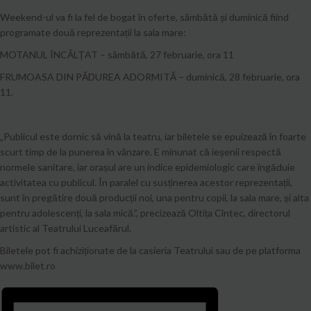
Weekend-ul va fi la fel de bogat în oferte, sâmbătă și duminică fiind
programate două reprezentații la sala mare:
MOTANUL ÎNCĂLȚAT – sâmbătă, 27 februarie, ora 11
FRUMOASA DIN PĂDUREA ADORMITĂ – duminică, 28 februarie, ora
11.
„Publicul este dornic să vină la teatru, iar biletele se epuizează în foarte
scurt timp de la punerea în vânzare. E minunat că ieșenii respectă
normele sanitare, iar orașul are un indice epidemiologic care îngăduie
activitatea cu publicul. În paralel cu susținerea acestor reprezentații,
sunt în pregătire două producții noi, una pentru copii, la sala mare, și alta
pentru adolescenți, la sala mică.”, precizează Oltița Cîntec, directorul
artistic al Teatrului Luceafărul.
Biletele pot fi achiziționate de la casieria Teatrului sau de pe platforma
www.bilet.ro