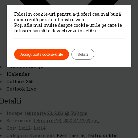
Folosim cookie-uri pentru a-ți oferi cea mai bună
experiență pe site-ul nostru web.
Poți afla mai multe despre cookie-urile pe care le
folosim sau să le dezactivezi în
setări
.
Accept toate cookie-urile
Setări
Calendar Google
iCalendar
Outlook 365
Outlook Live
Detalii
Începe:
februarie 23, 2021 @ 5:30 pm
Se termină:
februarie 28, 2021 @ 12:00 pm
Cost:
Lei12- Lei14
Categorii Eveniment:
Evenimente
,
Teatru si film