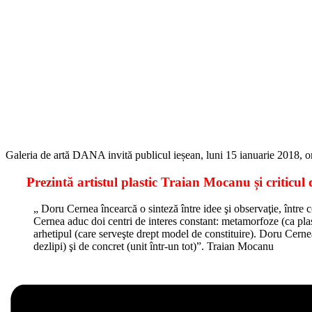
Galeria de artă DANA invită publicul ieșean, luni 15 ianuarie 2018
Prezintă artistul plastic Traian Mocanu și criticul
„ Doru Cernea încearcă o sinteză între idee şi observaţie, între c
Cernea aduc doi centri de interes constant: metamorfoze (ca plast
arhetipul (care serveşte drept model de constituire). Doru Cernea es
dezlipi) şi de concret (unit într-un tot)”. Traian Mocanu