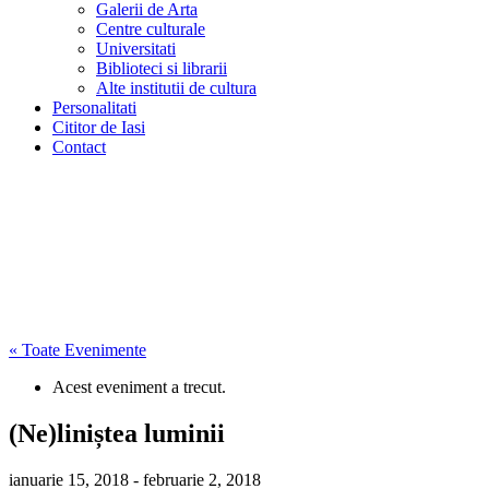
Galerii de Arta
Centre culturale
Universitati
Biblioteci si librarii
Alte institutii de cultura
Personalitati
Cititor de Iasi
Contact
« Toate Evenimente
Acest eveniment a trecut.
(Ne)liniștea luminii
ianuarie 15, 2018
-
februarie 2, 2018