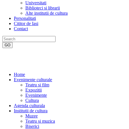
Universitati
Biblioteci si librarii
Alte institutii de cultura
Personalitati
Cititor de Iasi
Contact
Home
Evenimente culturale
Teatru si film
Expozitii
Evenimente
Cultura
Agenda culturala
Institutii de cultura
Muzee
Teatru si muzica
Biserici