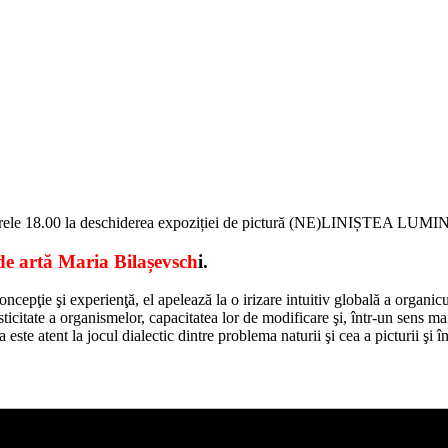
, orele 18.00 la deschiderea expoziției de pictură (NE)LINIȘTEA LUM
 de artă Maria Bilașevsch
i.
oncepţie şi experienţă, el apelează la o irizare intuitiv globală a organic
icitate a organismelor, capacitatea lor de modificare şi, într-un sens mai
te atent la jocul dialectic dintre problema naturii şi cea a picturii şi într