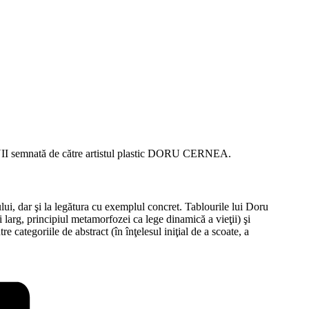
INII semnată de către artistul plastic DORU CERNEA.
ului, dar şi la legătura cu exemplul concret. Tablourile lui Doru
 larg, principiul metamorfozei ca lege dinamică a vieţii) şi
e categoriile de abstract (în înţelesul iniţial de a scoate, a