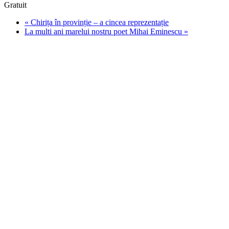
Gratuit
«
Chirița în provinție – a cincea reprezentație
La multi ani marelui nostru poet Mihai Eminescu
»