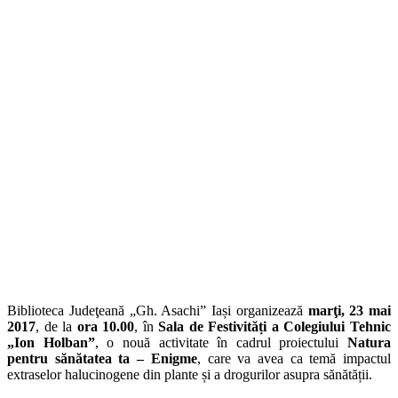
Biblioteca Judeţeană „Gh. Asachi” Iași organizează
marţi, 23 mai
2017
, de la
ora 10.00
, în
Sala de Festivități a Colegiului Tehnic
„Ion Holban”
, o nouă activitate în cadrul proiectului
Natura
pentru sănătatea ta – Enigme
, care va avea ca temă impactul
extraselor halucinogene din plante și a drogurilor asupra sănătății.