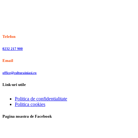
Stiri, informatii culturale, institutii de cultura
Telefon
0232 217 900
Email
office@culturainiasi.ro
Link-uri utile
Politica de confidentialitate
Politica cookies
Pagina noastra de Facebook