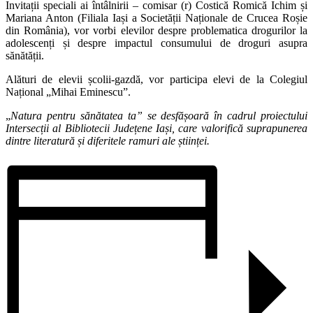
Invitații speciali ai întâlnirii – comisar (r) Costică Romică Ichim și
Mariana Anton (Filiala Iași a Societății Naționale de Crucea Roșie
din România), vor vorbi elevilor despre problematica drogurilor la
adolescenți și despre impactul consumului de droguri asupra
sănătății.
Alături de elevii școlii-gazdă, vor participa elevi de la Colegiul
Național „Mihai Eminescu”.
„
Natura pentru sănătatea ta” se desfășoară în cadrul proiectului
Intersecții al Bibliotecii Județene Iași, care valorifică suprapunerea
dintre literatură și diferitele ramuri ale științei.