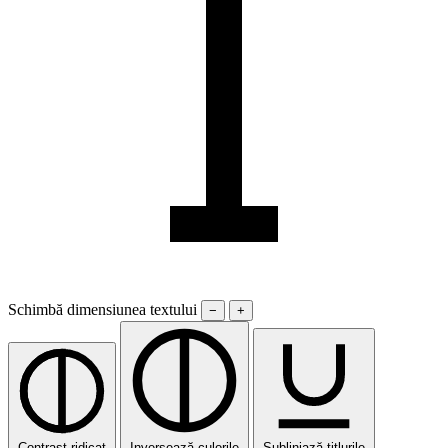
Schimbă dimensiunea textului
−
+
Contrast ridicat
Inversează culorile
Subliniază titlurile