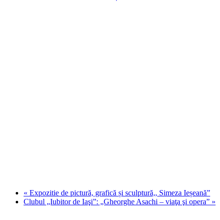
«
Expozitie de pictură, grafică și sculptură,, Simeza Ieșeană”
Clubul „Iubitor de Iaşi”: „Gheorghe Asachi – viaţa şi opera”
»