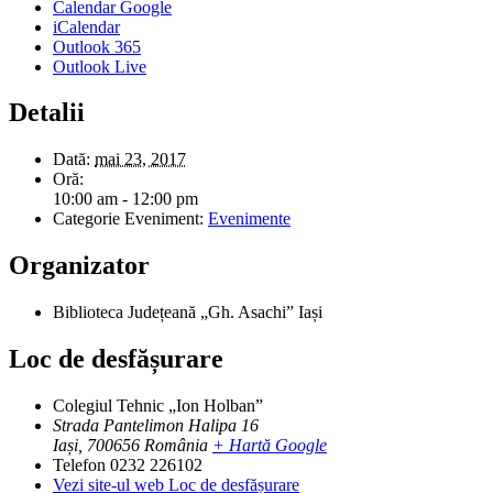
Calendar Google
iCalendar
Outlook 365
Outlook Live
Detalii
Dată:
mai 23, 2017
Oră:
10:00 am - 12:00 pm
Categorie Eveniment:
Evenimente
Organizator
Biblioteca Județeană „Gh. Asachi” Iași
Loc de desfășurare
Colegiul Tehnic „Ion Holban”
Strada Pantelimon Halipa 16
Iași
,
700656
România
+ Hartă Google
Telefon
0232 226102
Vezi site-ul web Loc de desfășurare