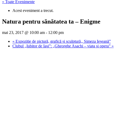
« Toate Evenimente
Acest eveniment a trecut.
Natura pentru sănătatea ta – Enigme
mai 23, 2017 @ 10:00 am
-
12:00 pm
«
Expozitie de pictură, grafică și sculptură,, Simeza Ieșeană”
Clubul „Iubitor de Iaşi”: „Gheorghe Asachi – viaţa şi opera”
»