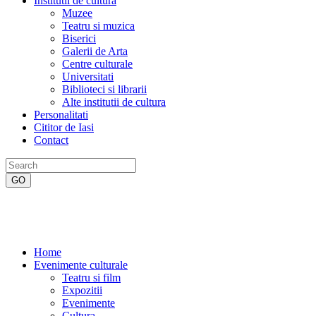
Institutii de cultura
Muzee
Teatru si muzica
Biserici
Galerii de Arta
Centre culturale
Universitati
Biblioteci si librarii
Alte institutii de cultura
Personalitati
Cititor de Iasi
Contact
Home
Evenimente culturale
Teatru si film
Expozitii
Evenimente
Cultura