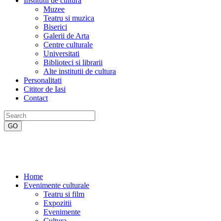
Institutii de cultura
Muzee
Teatru si muzica
Biserici
Galerii de Arta
Centre culturale
Universitati
Biblioteci si librarii
Alte institutii de cultura
Personalitati
Cititor de Iasi
Contact
Home
Evenimente culturale
Teatru si film
Expozitii
Evenimente
Cultura