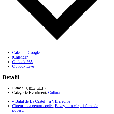
Calendar Google
iCalendar
Outlook 365
Outlook Live
Detalii
Dată:
august 2, 2018
Categorie Eveniment:
Cultura
«
Balul de La Castel – a VII-a ediție
Cinemateca pentru copii: „Povești din cărți și filme de
povești”
»