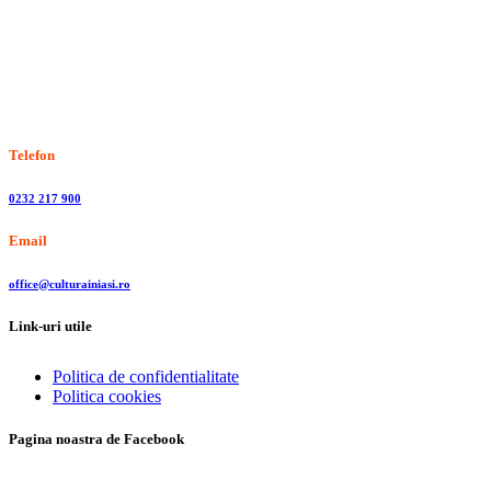
Stiri, informatii culturale, institutii de cultura
Telefon
0232 217 900
Email
office@culturainiasi.ro
Link-uri utile
Politica de confidentialitate
Politica cookies
Pagina noastra de Facebook