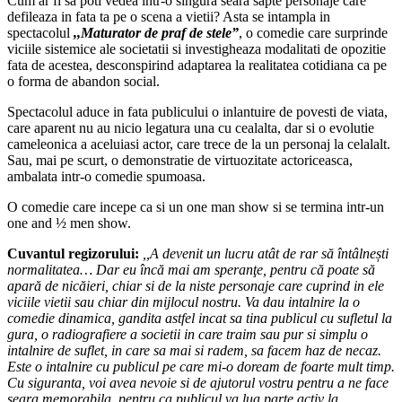
Cum ar fi sa poti vedea intr-o singura seara sapte personaje care
defileaza in fata ta pe o scena a vietii? Asta se intampla in
spectacolul
,,Maturator de praf de stele”
, o comedie care surprinde
viciile sistemice ale societatii si investigheaza modalitati de opozitie
fata de acestea, desconspirind adaptarea la realitatea cotidiana ca pe
o forma de abandon social.
Spectacolul aduce in fata publicului o inlantuire de povesti de viata,
care aparent nu au nicio legatura una cu cealalta, dar si o evolutie
cameleonica a aceluiasi actor, care trece de la un personaj la celalalt.
Sau, mai pe scurt, o demonstratie de virtuozitate actoriceasca,
ambalata intr-o comedie spumoasa.
O comedie care incepe ca si un one man show si se termina intr-un
one and ½ men show.
Cuvantul regizorului:
,,A devenit un lucru atât de rar să întâlnești
normalitatea… Dar eu încă mai am speranţe, pentru că poate să
apară de nicăieri, chiar si de la niste personaje care cuprind in ele
viciile vietii sau chiar din mijlocul nostru. Va dau intalnire la o
comedie dinamica, gandita astfel incat sa tina publicul cu sufletul la
gura, o radiografiere a societii in care traim sau pur si simplu o
intalnire de suflet, in care sa mai si radem, sa facem haz de necaz.
Este o intalnire cu publicul pe care mi-o doream de foarte mult timp.
Cu siguranta, voi avea nevoie si de ajutorul vostru pentru a ne face
seara memorabila, pentru ca publicul va lua parte activ la