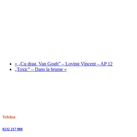
«
„Cu drag, Van Gogh” – Loving Vincent – AP 12
„Toxic” – Dans la brume
»
Stiri, informatii culturale, institutii de cultura
Telefon
0232 217 900