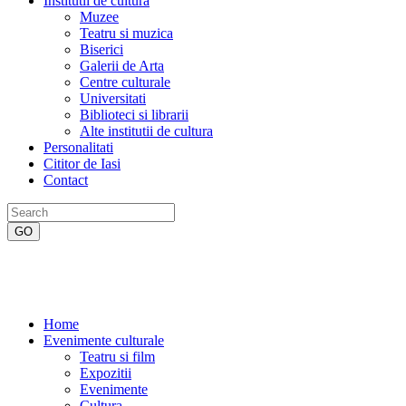
Institutii de cultura
Muzee
Teatru si muzica
Biserici
Galerii de Arta
Centre culturale
Universitati
Biblioteci si librarii
Alte institutii de cultura
Personalitati
Cititor de Iasi
Contact
Home
Evenimente culturale
Teatru si film
Expozitii
Evenimente
Cultura