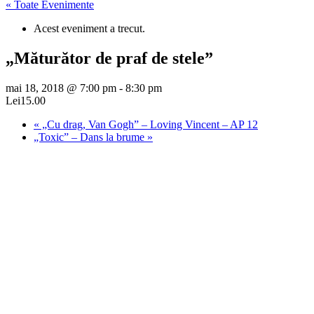
« Toate Evenimente
Acest eveniment a trecut.
„Măturător de praf de stele”
mai 18, 2018 @ 7:00 pm
-
8:30 pm
Lei15.00
«
„Cu drag, Van Gogh” – Loving Vincent – AP 12
„Toxic” – Dans la brume
»