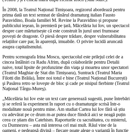
În 2008, la Teatrul Național Timișoara, regizorul abordează pentru
prima dată un text semnat de tânărul dramaturg italian Fausto
Paravidino, Boala familiei M. Revine la Paravidino și propune
publicului ieșean, în premieră pe țară, Măcelăria lui Iov, un spectacol
despre care mărturisește că este construit în jurul unei frumoase
povești de dragoste. O piesă despre trădare, despre vulnerabilitatea
relațiilor care par, în aparență, imuabile. O privire lucidă aruncată
asupra capitalismului.
Pentru scenografa Irina Moscu, spectacolul este prilejul celei de a
cincea întâlniri cu Radu Afrim, după colaborările pentru Detalii
naive, total lipsite de profunzime din viaţa şi moartea unor spectatori
(Teatrul Maghiar de Stat din Timișoara), Suntrack (Teatrul Maria
Filotti din Brăila), Între noi totul e bine (Teatrul Național București)
şi Pasărea retro se loveşte de bloc şi cade pe nisipul fierbinte (Teatrul
Naţional Târgu-Mureş).
„Măcelăria lui Iov este un text care generează sugestii, pune întrebări
și se referă la experiment în raport cu o dramaturgie scrisă într-o
modalitate nouă pentru mine. Am studiat Cartea lui Iov fără să știu
cu adevărat pe ce drum m-ar putea duce fiindcă aici se neagă puțin
ceea ce știam din Catehism. Raporturile cu sacralitatea, cu misterul,
cu Dumnezeu – asta mă interesa cel mai mult. Răul vine de la
oameni, e pedeapsă divină – fiecare poate alege o variantă în funcție