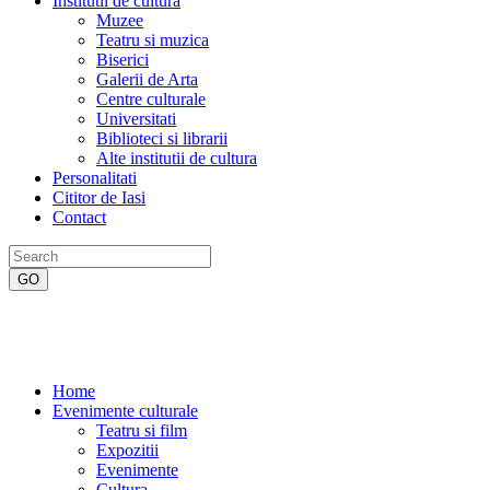
Institutii de cultura
Muzee
Teatru si muzica
Biserici
Galerii de Arta
Centre culturale
Universitati
Biblioteci si librarii
Alte institutii de cultura
Personalitati
Cititor de Iasi
Contact
Home
Evenimente culturale
Teatru si film
Expozitii
Evenimente
Cultura