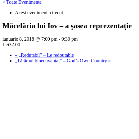
« Toate Evenimente
Acest eveniment a trecut.
Măcelăria lui Iov – a şasea reprezentație
ianuarie 8, 2018 @ 7:00 pm
-
9:30 pm
Lei32.00
«
„Redutabil” – Le redoutable
„Tărâmul binecuvântat” – God’s Own Country
»