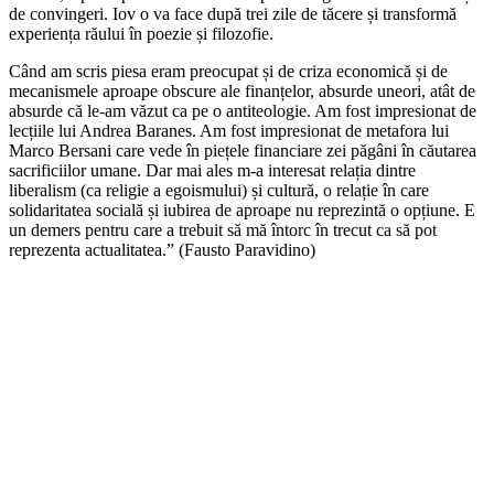
de convingeri. Iov o va face după trei zile de tăcere și transformă
experiența răului în poezie și filozofie.
Când am scris piesa eram preocupat și de criza economică și de
mecanismele aproape obscure ale finanțelor, absurde uneori, atât de
absurde că le-am văzut ca pe o antiteologie. Am fost impresionat de
lecțiile lui Andrea Baranes. Am fost impresionat de metafora lui
Marco Bersani care vede în piețele financiare zei păgâni în căutarea
sacrificiilor umane. Dar mai ales m-a interesat relația dintre
liberalism (ca religie a egoismului) și cultură, o relație în care
solidaritatea socială și iubirea de aproape nu reprezintă o opțiune. E
un demers pentru care a trebuit să mă întorc în trecut ca să pot
reprezenta actualitatea.” (Fausto Paravidino)