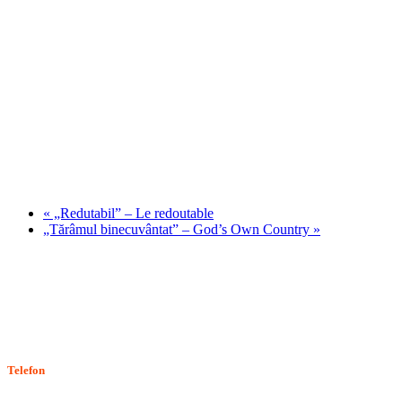
«
„Redutabil” – Le redoutable
„Tărâmul binecuvântat” – God’s Own Country
»
Stiri, informatii culturale, institutii de cultura
Telefon