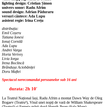
lighting design: Cristian Șimon
univers sonor: Radu Afrim
sound design: Adrian Păduraru
versuri cântece: Ada Lupu
asistent regie: Irina Crețu
distribuția:
Emil Coșeru
Tatiana Ionesi
Ionuț Cornilă
Ada Lupu
Andrei Varga
Horia Veriveș
Livia Iorga
Irena Boclincă
Brândușa Aciobăniței
Doru Maftei
Spectacol nerecomandat persoanelor sub 16 ani
durata: 2h 10′
La Teatrul Național Iași, Radu Afrim a montat Dawn Way de Oleg
Bogaev (Teatru³), Visul unei nopți de vară de William Shakespeare
(Teatru³) și Femeia mării după Henrik Ibsen (Sala Mare).