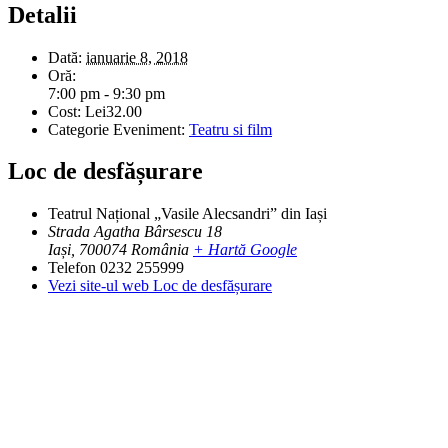
Detalii
Dată:
ianuarie 8, 2018
Oră:
7:00 pm - 9:30 pm
Cost:
Lei32.00
Categorie Eveniment:
Teatru si film
Loc de desfășurare
Teatrul Național „Vasile Alecsandri” din Iași
Strada Agatha Bârsescu 18
Iași
,
700074
România
+ Hartă Google
Telefon
0232 255999
Vezi site-ul web Loc de desfășurare