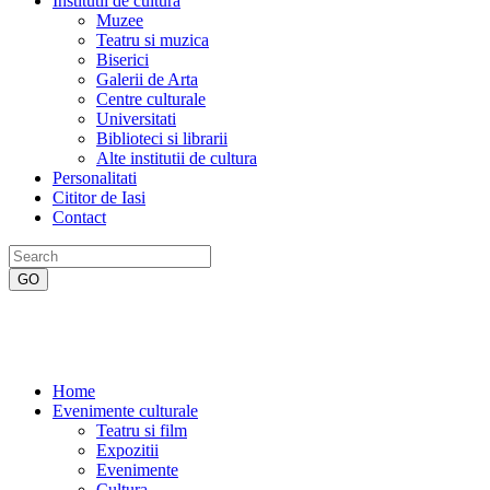
Institutii de cultura
Muzee
Teatru si muzica
Biserici
Galerii de Arta
Centre culturale
Universitati
Biblioteci si librarii
Alte institutii de cultura
Personalitati
Cititor de Iasi
Contact
Home
Evenimente culturale
Teatru si film
Expozitii
Evenimente
Cultura