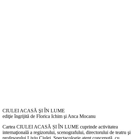
CIULEI ACASĂ ŞI ÎN LUME
ediţie îngrijită de Florica Ichim şi Anca Mocanu
Cartea CIULEI ACASĂ ȘI ÎN LUME cuprinde activitatea
internaţională a regizorului, scenografului, directorului de teatru şi
profesorului Liviu Ciulei. Spectacologie atent concepută, cu