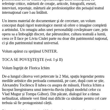
referinţe critice, mărturii de creaţie, articole, fotografii, eseuri,
interviuri, reportaje, mărturii ale profesioniştilor din peisajul teatral
internaţional care l-au întâlnit.
Un imens material de documentare şi de cercetare, un volum
conceput după rigori teatrologice menit să ofere o imagine completă
a artistului. Un omagiu adus unei personalităţi covârşitoare care, prin
opera sa a îmbogăţit discret, dar pătrunzător, cultura teatrală a lumii,
ceea ce îl face pe Liviu Ciulei parte nu doar din patrimoniul naţional,
ci şi din patrimoniul teatral universal.
Volum apărut cu sprijinul UNITER.
TOCA SE POVEŞTEŞTE (vol. I şi II)
Volum îngrijit de Florica Ichim
De-a lungul câtorva veri petrecute la 2 Mai, spațiu legendar pentru
mediile artistice din perioada comunistă, pe care, după cum se știe,
Alexandru Tocilescu îl iubea cu asupra de măsură, Florica Ichim a
început înregistrarea unui interviu-fluviu (după modelul celor cu
Vlad Mugur și Tompa Gábor). Din păcate, dialogul lor a rămas
nefinalizat, ultimele veri fiind mai dificile ca sănătate pentru cel care
trebuia să fie protagonistul cărții.