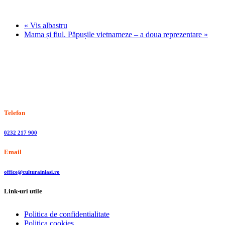
«
Vis albastru
Mama și fiul. Păpușile vietnameze – a doua reprezentare
»
Stiri, informatii culturale, institutii de cultura
Telefon
0232 217 900
Email
office@culturainiasi.ro
Link-uri utile
Politica de confidentialitate
Politica cookies