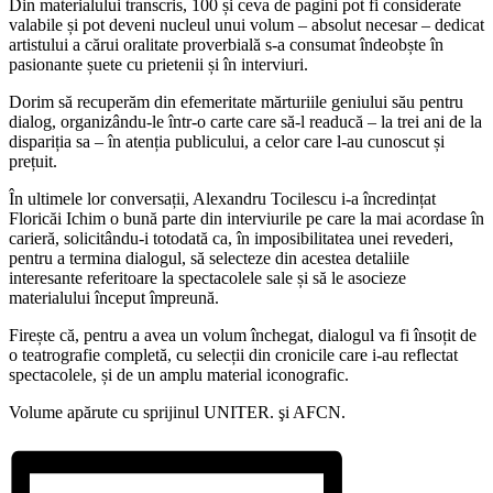
Din materialului transcris, 100 și ceva de pagini pot fi considerate
valabile și pot deveni nucleul unui volum – absolut necesar – dedicat
artistului a cărui oralitate proverbială s-a consumat îndeobște în
pasionante șuete cu prietenii și în interviuri.
Dorim să recuperăm din efemeritate mărturiile geniului său pentru
dialog, organizându-le într-o carte care să-l readucă – la trei ani de la
dispariția sa – în atenția publicului, a celor care l-au cunoscut și
prețuit.
În ultimele lor conversații, Alexandru Tocilescu i-a încredințat
Floricăi Ichim o bună parte din interviurile pe care la mai acordase în
carieră, solicitându-i totodată ca, în imposibilitatea unei revederi,
pentru a termina dialogul, să selecteze din acestea detaliile
interesante referitoare la spectacolele sale și să le asocieze
materialului început împreună.
Firește că, pentru a avea un volum închegat, dialogul va fi însoțit de
o teatrografie completă, cu selecții din cronicile care i-au reflectat
spectacolele, și de un amplu material iconografic.
Volume apărute cu sprijinul UNITER. şi AFCN.