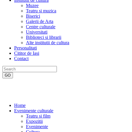
Institutii de cultura
Muzee
Teatru si muzica
Biserici
Galerii de Arta
Centre culturale
Universitati
Biblioteci si librarii
Alte institutii de cultura
Personalitati
Cititor de Iasi
Contact
Home
Evenimente culturale
Teatru si film
Expozitii
Evenimente
Cultura