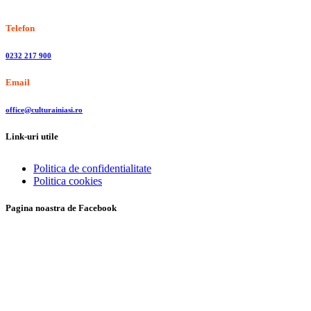
Stiri, informatii culturale, institutii de cultura
Telefon
0232 217 900
Email
office@culturainiasi.ro
Link-uri utile
Politica de confidentialitate
Politica cookies
Pagina noastra de Facebook