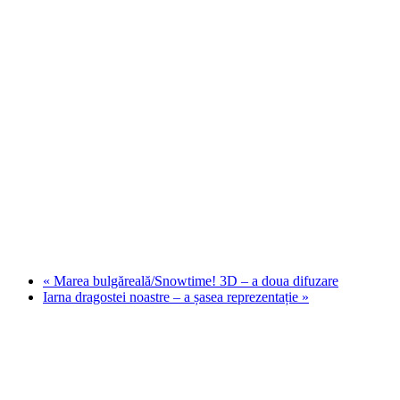
«
Marea bulgăreală/Snowtime! 3D – a doua difuzare
Iarna dragostei noastre – a șasea reprezentație
»