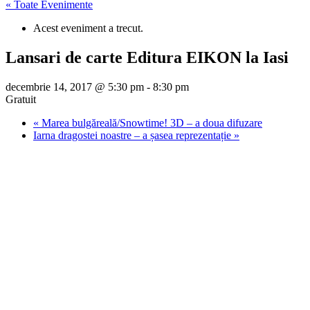
« Toate Evenimente
Acest eveniment a trecut.
Lansari de carte Editura EIKON la Iasi
decembrie 14, 2017 @ 5:30 pm
-
8:30 pm
Gratuit
«
Marea bulgăreală/Snowtime! 3D – a doua difuzare
Iarna dragostei noastre – a șasea reprezentație
»