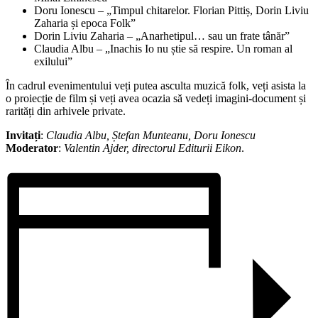
Doru Ionescu – „Timpul chitarelor. Florian Pittiș, Dorin Liviu
Zaharia și epoca Folk”
Dorin Liviu Zaharia – „Anarhetipul… sau un frate tânăr”
Claudia Albu – „Inachis Io nu știe să respire. Un roman al
exilului”
În cadrul evenimentului veți putea asculta muzică folk, veți asista la
o proiecție de film și veți avea ocazia să vedeți imagini-document și
rarități din arhivele private.
Invitați
:
Claudia Albu, Ștefan Munteanu, Doru Ionescu
Moderator
:
Valentin Ajder, directorul Editurii Eikon
.