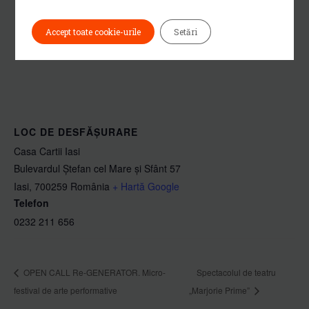
Accept toate cookie-urile
Setări
LOC DE DESFĂȘURARE
Casa Cartii Iasi
Bulevardul Ștefan cel Mare și Sfânt 57
Iasi
,
700259
România
+ Hartă Google
Telefon
0232 211 656
OPEN CALL Re-GENERATOR. Micro-
Spectacolul de teatru
festival de arte performative
„Marjorie Prime”