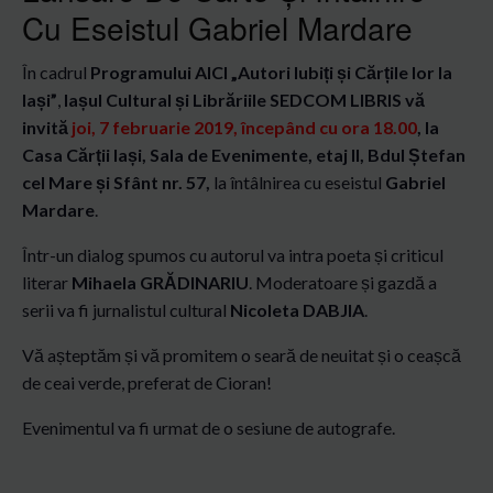
Cu Eseistul Gabriel Mardare
În cadrul
Programului AICI „Autori Iubiți și Cărțile lor la
Iași”
,
Iașul Cultural și Librăriile SEDCOM LIBRIS vă
invită
joi, 7 februarie 2019, începând cu ora 18.00
, la
Casa Cărții Iași, Sala de Evenimente, etaj II, Bdul Ștefan
cel Mare și Sfânt nr. 57,
la întâlnirea cu eseistul
Gabriel
Mardare
.
Într-un dialog spumos cu autorul va intra poeta și criticul
literar
Mihaela GRĂDINARIU
. Moderatoare și gazdă a
serii va fi jurnalistul cultural
Nicoleta DABJIA
.
Vă așteptăm și vă promitem o seară de neuitat și o ceașcă
de ceai verde, preferat de Cioran!
Evenimentul va fi urmat de o sesiune de autografe.