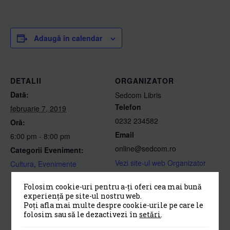
Adaugă în calendar
DETALII
ORGANIZATOR
Dată:
Sedcom Libris
Telefon
februarie 7, 2019
0232 234582
Oră:
Email
6:00 pm - 8:00 pm
online@sedcom.ro
Categorii Eveniment:
Vezi site-ul web Organizator
Cultura
,
Evenimente
Folosim cookie-uri pentru a-ți oferi cea mai bună
experiență pe site-ul nostru web.
Poți afla mai multe despre cookie-urile pe care le
folosim sau să le dezactivezi în
setări
.