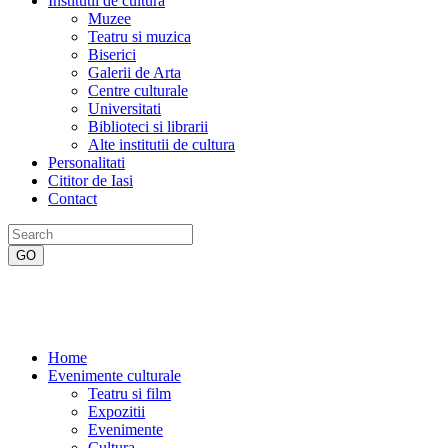
Institutii de cultura
Muzee
Teatru si muzica
Biserici
Galerii de Arta
Centre culturale
Universitati
Biblioteci si librarii
Alte institutii de cultura
Personalitati
Cititor de Iasi
Contact
Home
Evenimente culturale
Teatru si film
Expozitii
Evenimente
Cultura