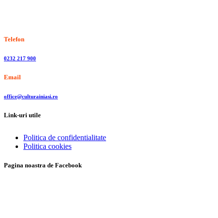
Stiri, informatii culturale, institutii de cultura
Telefon
0232 217 900
Email
office@culturainiasi.ro
Link-uri utile
Politica de confidentialitate
Politica cookies
Pagina noastra de Facebook