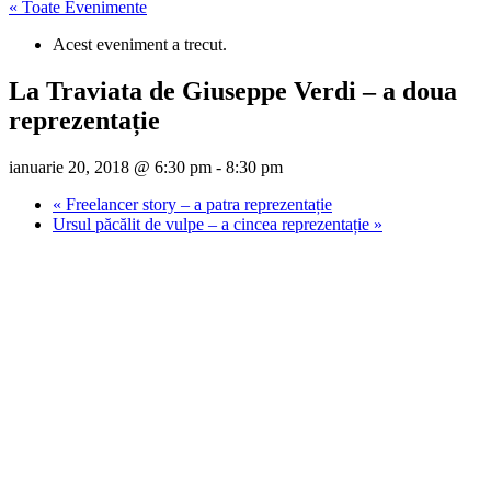
« Toate Evenimente
Acest eveniment a trecut.
La Traviata de Giuseppe Verdi – a doua
reprezentație
ianuarie 20, 2018 @ 6:30 pm
-
8:30 pm
«
Freelancer story – a patra reprezentație
Ursul păcălit de vulpe – a cincea reprezentație
»