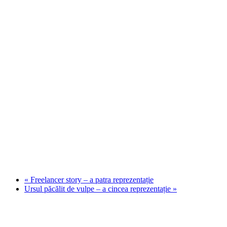
«
Freelancer story – a patra reprezentație
Ursul păcălit de vulpe – a cincea reprezentație
»