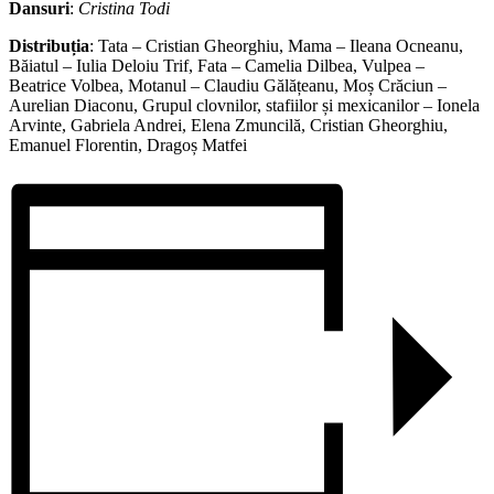
Dansuri
:
Cristina Todi
Distribuția
: Tata – Cristian Gheorghiu, Mama – Ileana Ocneanu,
Băiatul – Iulia Deloiu Trif, Fata – Camelia Dilbea, Vulpea –
Beatrice Volbea, Motanul – Claudiu Gălățeanu, Moș Crăciun –
Aurelian Diaconu, Grupul clovnilor, stafiilor și mexicanilor – Ionela
Arvinte, Gabriela Andrei, Elena Zmuncilă, Cristian Gheorghiu,
Emanuel Florentin, Dragoș Matfei