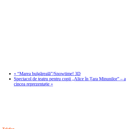
«
“Marea bulgăreală”/Snowtime! 3D
Spectacol de teatru pentru copii „Alice în Țara Minunilor” – a
cincea reprezentație
»
Stiri, informatii culturale, institutii de cultura
Telefon