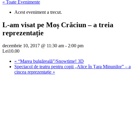
« Toate Evenimente
Acest eveniment a trecut.
L-am visat pe Moș Crăciun – a treia
reprezentație
decembrie 10, 2017 @ 11:30 am
-
2:00 pm
Lei10.00
«
“Marea bulgăreală”/Snowtime! 3D
Spectacol de teatru pentru copii „Alice în Țara Minunilor” – a
cincea reprezentație
»