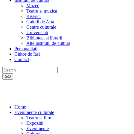
Institutii de cultura
Muzee
Teatru si muzica
Biserici
Galerii de Arta
Centre culturale
Universitati
Biblioteci si librarii
Alte institutii de cultura
Personalitati
Cititor de Iasi
Contact
Home
Evenimente culturale
Teatru si film
Expozitii
Evenimente
Cultura