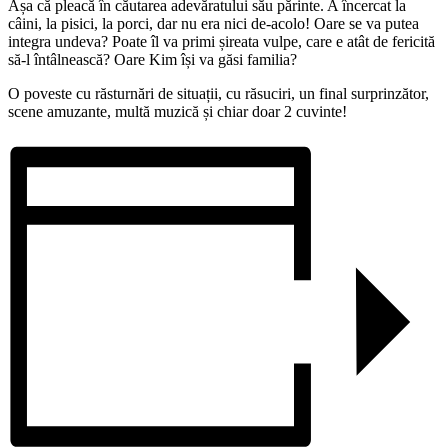
Așa că pleacă în căutarea adevăratului său părinte. A încercat la
câini, la pisici, la porci, dar nu era nici de-acolo! Oare se va putea
integra undeva? Poate îl va primi șireata vulpe, care e atât de fericită
să-l întâlnească? Oare Kim își va găsi familia?
O poveste cu răsturnări de situații, cu răsuciri, un final surprinzător,
scene amuzante, multă muzică și chiar doar 2 cuvinte!