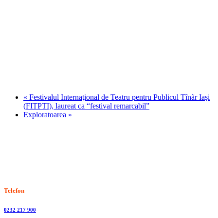
«
Festivalul Internaţional de Teatru pentru Publicul Tînãr Iaşi
(FITPTI), laureat ca “festival remarcabil”
Exploratoarea
»
Stiri, informatii culturale, institutii de cultura
Telefon
0232 217 900