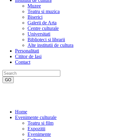
Institutii de cultura
Muzee
Teatru si muzica
Biserici
Galerii de Arta
Centre culturale
Universitati
Biblioteci si librarii
Alte institutii de cultura
Personalitati
Cititor de Iasi
Contact
Home
Evenimente culturale
Teatru si film
Expozitii
Evenimente
Cultura