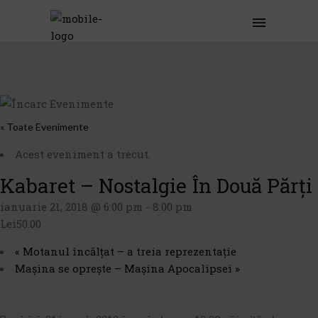
« Toate Evenimente
Acest eveniment a trecut.
Kabaret – Nostalgie În Două Părți
ianuarie 21, 2018 @ 6:00 pm
-
8:00 pm
Lei50.00
«
Motanul încălţat – a treia reprezentație
Mașina se oprește – Mașina Apocalipsei
»