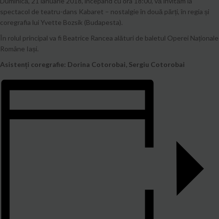
Duminică, 21 ianuarie 2018, începând cu ora 18:00, vă invităm la
spectacol de teatru-dans Kabaret – nostalgie în două părți, în regia și
coregrafia lui Yvette Bozsik (Budapesta).
În rolul principal va fi Beatrice Rancea alături de baletul Operei Naționale
Române Iași.
Asistenți coregrafie: Dorina Cotorobai, Sergiu Cotorobai