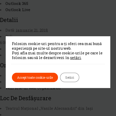
Outlook 365
Outlook Live
Detalii
Dată:
ianuarie 21, 2018
Oră:
6:00 pm - 8:00 pm
Folosim cookie-uri pentru a-ți oferi cea mai bună
experiență pe site-ul nostru web.
Cost:
Lei50.00
Poți afla mai multe despre cookie-urile pe care le
Categorie Eveniment:
Teatru si film
folosim sau să le dezactivezi în
setări
.
Organizator
Opera Nationala Romana Iasi
Accept toate cookie-urile
Setări
Telefon
0232 211144
Vezi site-ul web Organizator
Loc De Desfășurare
Teatrul Național „Vasile Alecsandri” din Iași