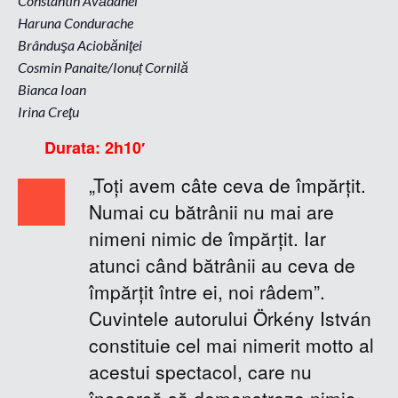
Constantin Avădanei
Haruna Condurache
Brânduşa Aciobăniţei
Cosmin Panaite/Ionuț Cornilă
Bianca Ioan
Irina Creţu
Durata: 2h10′
„Toţi avem câte ceva de împărţit.
Numai cu bătrânii nu mai are
nimeni nimic de împărţit. Iar
atunci când bătrânii au ceva de
împărţit între ei, noi râdem”.
Cuvintele autorului Örkény István
constituie cel mai nimerit motto al
acestui spectacol, care nu
încearcă să demonstreze nimic