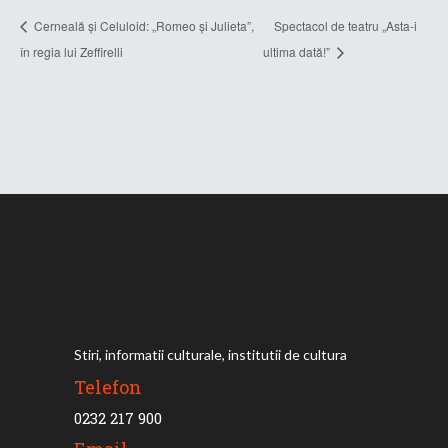
Cerneală și Celuloid: „Romeo și Julieta”,
Spectacol de teatru „Asta-i
în regia lui Zeffirelli
ultima dată!”
Stiri, informatii culturale, institutii de cultura
Telefon
0232 217 900