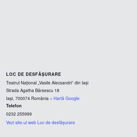
LOC DE DESFĂȘURARE
Teatrul Național „Vasile Alecsandri” din Iași
Strada Agatha Bârsescu 18
Iași
,
700074
România
+ Hartă Google
Telefon
0232 255999
Vezi site-ul web Loc de desfășurare