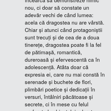
nou, ci doar să constate un
adevăr vechi de când lumea:
acela că dragostea nu are vârstă.
Chiar şi atunci când protagoniştii
sunt trecuţi şi de cea de a doua
tinereţe, dragostea poate fi la fel
de pătimaşă, romantică,
dureroasă şi efervescentă ca în
adolescenţă. Atâta doar că
expresia ei, care nu mai constă în
serenade şi buchete de flori,
plimbări poetice şi dedicaţii în
versuri, întâlniri păcătoase şi
secrete, ci în mese cu felul