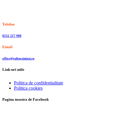
Stiri, informatii culturale, institutii de cultura
Telefon
0232 217 900
Email
office@culturainiasi.ro
Link-uri utile
Politica de confidentialitate
Politica cookies
Pagina noastra de Facebook