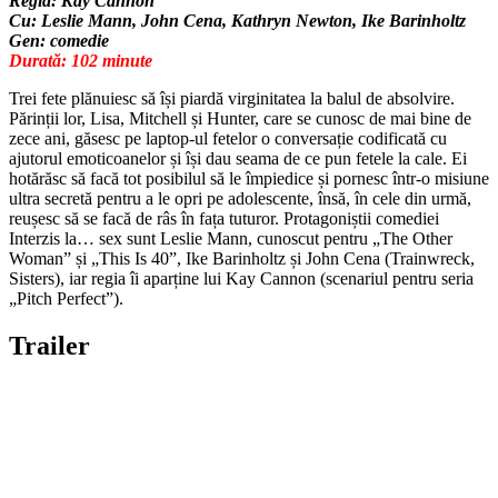
Regia: Kay Cannon
Cu: Leslie Mann, John Cena, Kathryn Newton, Ike Barinholtz
Gen: comedie
Durată: 102 minute
Trei fete plănuiesc să își piardă virginitatea la balul de absolvire.
Părinții lor, Lisa, Mitchell și Hunter, care se cunosc de mai bine de
zece ani, găsesc pe laptop-ul fetelor o conversație codificată cu
ajutorul emoticoanelor și își dau seama de ce pun fetele la cale. Ei
hotărăsc să facă tot posibilul să le împiedice și pornesc într-o misiune
ultra secretă pentru a le opri pe adolescente, însă, în cele din urmă,
reușesc să se facă de râs în fața tuturor. Protagoniștii comediei
Interzis la… sex sunt Leslie Mann, cunoscut pentru „The Other
Woman” și „This Is 40”, Ike Barinholtz și John Cena (Trainwreck,
Sisters), iar regia îi aparține lui Kay Cannon (scenariul pentru seria
„Pitch Perfect”).
Trailer