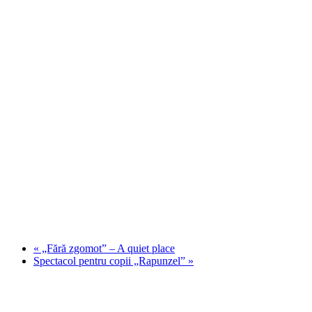
«
„Fără zgomot” – A quiet place
Spectacol pentru copii „Rapunzel”
»