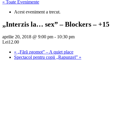
« Toate Evenimente
Acest eveniment a trecut.
„Interzis la… sex” – Blockers – +15
aprilie 20, 2018 @ 9:00 pm
-
10:30 pm
Lei12.00
«
„Fără zgomot” – A quiet place
Spectacol pentru copii „Rapunzel”
»