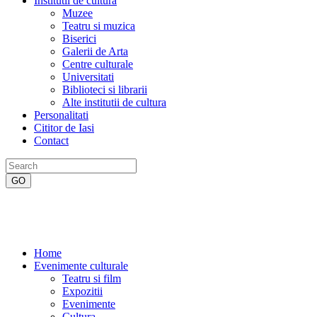
Institutii de cultura
Muzee
Teatru si muzica
Biserici
Galerii de Arta
Centre culturale
Universitati
Biblioteci si librarii
Alte institutii de cultura
Personalitati
Cititor de Iasi
Contact
Home
Evenimente culturale
Teatru si film
Expozitii
Evenimente
Cultura