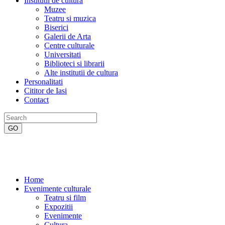
Institutii de cultura
Muzee
Teatru si muzica
Biserici
Galerii de Arta
Centre culturale
Universitati
Biblioteci si librarii
Alte institutii de cultura
Personalitati
Cititor de Iasi
Contact
Home
Evenimente culturale
Teatru si film
Expozitii
Evenimente
Cultura