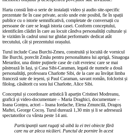
Harta constă într-o serie de instalații video și audio site-specific
prezentate fie în case private, acolo unde este posibil, fie în spații
publice cu o istorie semnificativă, completate de conversații cu
persoane de care se leagă istoria casei. Conform conceptului,
identificăm clădiri în care au locuit cândva personalități culturale și
le vizităm în cadrul unui tur ghidat performativ dedicat atât
trecutului, cât și prezentului orașului.
Turul include Casa Burchi-Zmeu, construită și locuită de vornicul
Ilie Burchi, poreclit Zmău pentru personalitatea lui aprigă, Sinagoga
Merarilor, una dintre puținele case de cult evreiesc care se mai
păstrează în Iași, și Casa Sibi-Caraman, legată de numele a două
personalități, profesoara Charlotte Sibi, de la care au învățat limba
franceză sute de ieșeni, și Paul Caraman, savant român, folclorist și
filolog, căsătorit cu sora lui Charlotte, Alice Sibi.
Conceptul și coordonare artistică îi aparțin Cristinei Modreanu,
grafică și video-documentare – Maria Draghici, documentare –
Ioana Gonțea, actori – Ioana Iordache, Elena Zmuncilă, Dragoș
Maftei, George Cocoș. Turul durează 1,30 min și li se adresează
spectatorilor cu vârsta peste 14 ani.
Participanții sunt rugați să aibă la ei trei obiecte fără
care nu ar pleca nicăieri. Punctul de pornire în acest