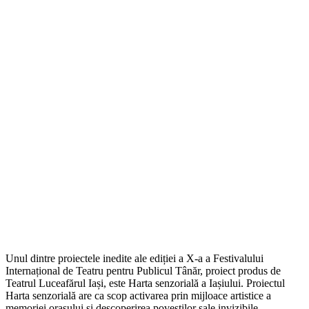
Unul dintre proiectele inedite ale ediției a X-a a Festivalului
Internațional de Teatru pentru Publicul Tânăr, proiect produs de
Teatrul Luceafărul Iași, este Harta senzorială a Iașiului. Proiectul
Harta senzorială are ca scop activarea prin mijloace artistice a
memoriei orașului și descoperirea poveștilor sale invizibile.