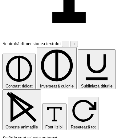
Schimbă dimensiunea textului
−
+
Contrast ridicat
Inversează culorile
Subliniază titlurile
Oprește animațiile
Font lizibil
Resetează tot
Setările sunt salvate automat