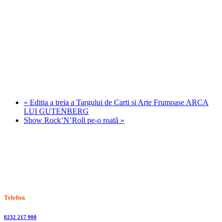
«
Editia a treia a Targului de Carti si Arte Frumoase ARCA
LUI GUTENBERG
Show Rock’N’Roll pe-o roată
»
Stiri, informatii culturale, institutii de cultura
Telefon
0232 217 900