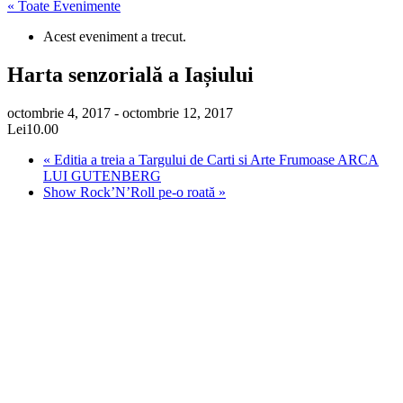
« Toate Evenimente
Acest eveniment a trecut.
Harta senzorială a Iașiului
octombrie 4, 2017
-
octombrie 12, 2017
Lei10.00
«
Editia a treia a Targului de Carti si Arte Frumoase ARCA
LUI GUTENBERG
Show Rock’N’Roll pe-o roată
»