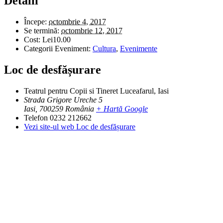
Detalii
Începe:
octombrie 4, 2017
Se termină:
octombrie 12, 2017
Cost:
Lei10.00
Categorii Eveniment:
Cultura
,
Evenimente
Loc de desfășurare
Teatrul pentru Copii si Tineret Luceafarul, Iasi
Strada Grigore Ureche 5
Iasi
,
700259
România
+ Hartă Google
Telefon
0232 212662
Vezi site-ul web Loc de desfășurare