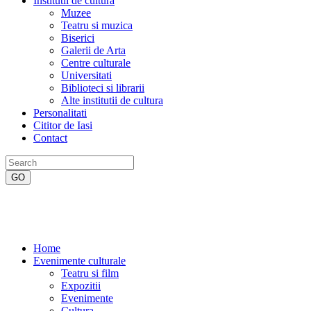
Institutii de cultura
Muzee
Teatru si muzica
Biserici
Galerii de Arta
Centre culturale
Universitati
Biblioteci si librarii
Alte institutii de cultura
Personalitati
Cititor de Iasi
Contact
Home
Evenimente culturale
Teatru si film
Expozitii
Evenimente
Cultura