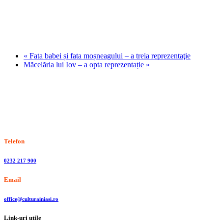
«
Fata babei și fata moșneagului – a treia reprezentaţie
Măcelăria lui Iov – a opta reprezentație
»
Stiri, informatii culturale, institutii de cultura
Telefon
0232 217 900
Email
office@culturainiasi.ro
Link-uri utile