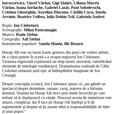
Iarcuczewicz, Viorel Vârlan, Gigi Șfaițer, Liliana Mavriș
Vârlan, Ioana Iordache, Gabriel Lazăr, Paul Sobolevschi,
Cristian Gheorghiu, Aurelian Diaconu, Cătălin Cucu, Ionela
Arvinte, Beatrice Volbea, Iulia Deloiu Trif, Gabriela Andrei
Regia:
Ion Ciubotaru
Scenografia:
Mihai Pastramagiu
Muzica:
Radu Ștefan
Coregrafia:
Adi Ștefan
Instrumente populare:
Sandu Mania, Ilie Bozaru
Harap Alb
este un basm foarte generos din punct de vedere artistic,
de a cărui punere în scenă s-a ocupat regizorul Ion Ciubotaru.
Viziunea regizorală explorează un timp istoric ancestral, valorificând
elemente de mitologie românească. Dramatizarea realizată de Călin
Ciobotari urmează șirul epic al întâmplărilor imaginate de Ion
Creangă.
Despre concepția scenică, Ion Ciubotaru spune că „am gândit un
spectacol despre demnitate, onoare, curaj, puterea de a înfrunta
destinul. Drumul lui Harap Alb trece prin multe încercări pe care
trebuie să le depășească cu vitejie. Procesul acesta de maturizare este
sinuos, complicat, dar îl face pe Harap Alb înțelept și îi dă
argumentele și dreptul să își asume titlul și responsabilitățile de lider
al unui popor.”