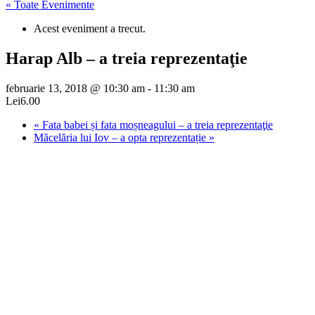
« Toate Evenimente
Acest eveniment a trecut.
Harap Alb – a treia reprezentaţie
februarie 13, 2018 @ 10:30 am
-
11:30 am
Lei6.00
«
Fata babei și fata moșneagului – a treia reprezentaţie
Măcelăria lui Iov – a opta reprezentație
»