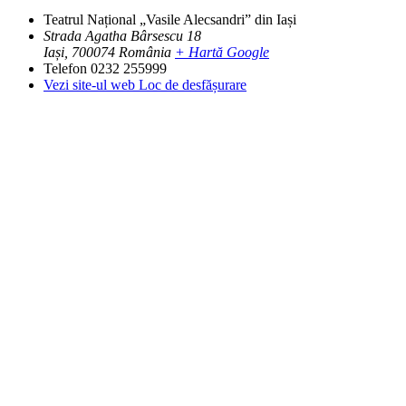
Teatrul Național „Vasile Alecsandri” din Iași
Strada Agatha Bârsescu 18
Iași
,
700074
România
+ Hartă Google
Telefon
0232 255999
Vezi site-ul web Loc de desfășurare