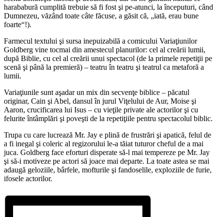
harababură cumplită trebuie să fi fost şi pe-atunci, la începuturi, când
Dumnezeu, văzând toate câte făcuse, a găsit că, „iată, erau bune
foarte“!).
Farmecul textului şi sursa inepuizabilă a comicului Variaţiunilor
Goldberg vine tocmai din amestecul planurilor: cel al creării lumii,
după Biblie, cu cel al creării unui spectacol (de la primele repetiţii pe
scenă şi până la premieră) – teatru în teatru şi teatrul ca metaforă a
lumii.
Variaţiunile sunt aşadar un mix din secvenţe biblice – păcatul
originar, Cain şi Abel, dansul în jurul Viţelului de Aur, Moise şi
Aaron, crucificarea lui Isus – cu vieţile private ale actorilor şi cu
felurite întâmplări şi poveşti de la repetiţiile pentru spectacolul biblic.
Trupa cu care lucrează Mr. Jay e plină de frustrări şi apatică, felul de
a fi inegal şi coleric al regizorului le-a tăiat tuturor cheful de a mai
juca. Goldberg face eforturi disperate să-l mai tempereze pe Mr. Jay
şi să-i motiveze pe actori să joace mai departe. La toate astea se mai
adaugă geloziile, bârfele, mofturile şi fandoselile, exploziile de furie,
ifosele actorilor.