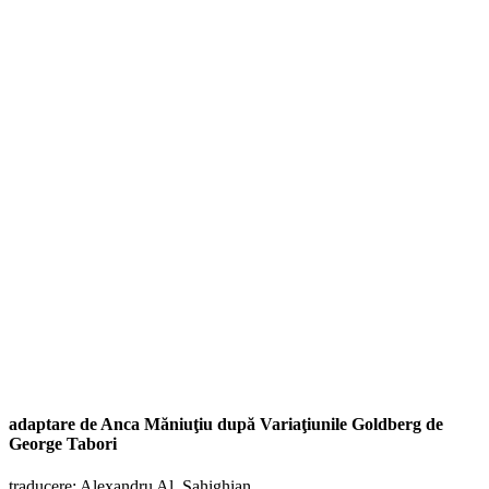
adaptare de Anca Măniuţiu după Variaţiunile Goldberg de
George Tabori
traducere: Alexandru Al. Șahighian