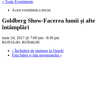
« Toate Evenimente
Acest eveniment a trecut.
Goldberg Show-Facerea lumii și alte
întâmplări
iunie 24, 2017 @ 7:00 pm
-
8:30 pm
RON16.00- RON40.00
«
Închidere de stagiune la Operă!
Fata babei și fata moșneagului
»