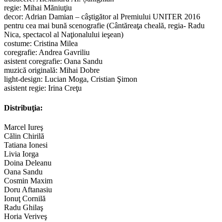
regie: Mihai Măniuţiu
decor: Adrian Damian – câştigător al Premiului UNITER 2016
pentru cea mai bună scenografie (Cântăreaţa cheală, regia- Radu
Nica, spectacol al Naţionalului ieşean)
costume: Cristina Milea
coregrafie: Andrea Gavriliu
asistent coregrafie: Oana Sandu
muzică originală: Mihai Dobre
light-design: Lucian Moga, Cristian Şimon
asistent regie: Irina Creţu
Distribuţia:
Marcel Iureş
Călin Chirilă
Tatiana Ionesi
Livia Iorga
Doina Deleanu
Oana Sandu
Cosmin Maxim
Doru Aftanasiu
Ionuţ Cornilă
Radu Ghilaş
Horia Veriveş