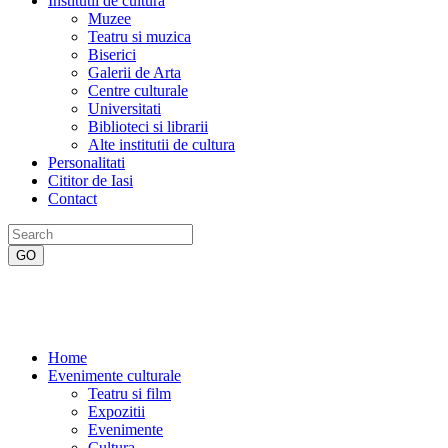
Institutii de cultura
Muzee
Teatru si muzica
Biserici
Galerii de Arta
Centre culturale
Universitati
Biblioteci si librarii
Alte institutii de cultura
Personalitati
Cititor de Iasi
Contact
Home
Evenimente culturale
Teatru si film
Expozitii
Evenimente
Cultura