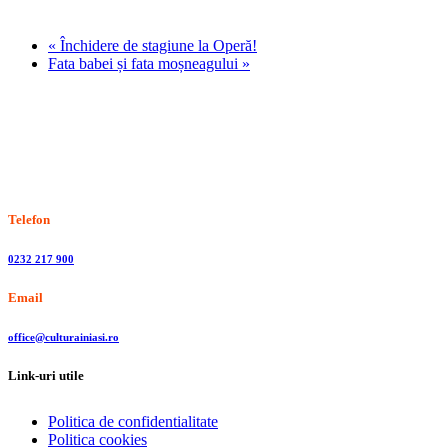
«
Închidere de stagiune la Operă!
Fata babei și fata moșneagului
»
Stiri, informatii culturale, institutii de cultura
Telefon
0232 217 900
Email
office@culturainiasi.ro
Link-uri utile
Politica de confidentialitate
Politica cookies