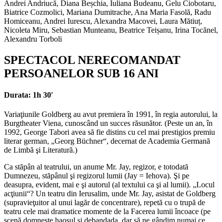
Andrei Andriucă, Diana Beșchia, Iuliana Budeanu, Gelu Ciobotaru,
Biatrice Cozmolici, Mariana Dumitrache, Ana Maria Fasolă, Radu
Homiceanu, Andrei Iurescu, Alexandra Macovei, Laura Mătiuț,
Nicoleta Miru, Sebastian Munteanu, Beatrice Teișanu, Irina Tocănel,
Alexandru Torboli
SPECTACOL NERECOMANDAT
PERSOANELOR SUB 16 ANI
Durata: 1h 30′
Variaţiunile Goldberg au avut premiera în 1991, în regia autorului, la
Burgtheater Viena, cunoscând un succes răsunător. (Peste un an, în
1992, George Tabori avea să fie distins cu cel mai prestigios premiu
literar german, „Georg Büchner“, decernat de Academia Germană
de Limbă şi Literatură.)
Ca stăpân al teatrului, un anume Mr. Jay, regizor, e totodată
Dumnezeu, stăpânul şi regizorul lumii (Jay = Iehova). Şi pe
deasupra, evident, mai e şi autorul (al textului ca şi al lumii). „Locul
acţiunii“? Un teatru din Ierusalim, unde Mr. Jay, asistat de Goldberg
(supravieţuitor al unui lagăr de concentrare), repetă cu o trupă de
teatru cele mai dramatice momente de la Facerea lumii încoace (pe
scenă domneşte haosul şi debandada, dar să ne gândim numai ce