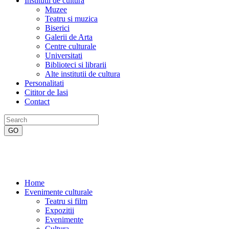
Institutii de cultura
Muzee
Teatru si muzica
Biserici
Galerii de Arta
Centre culturale
Universitati
Biblioteci si librarii
Alte institutii de cultura
Personalitati
Cititor de Iasi
Contact
Home
Evenimente culturale
Teatru si film
Expozitii
Evenimente
Cultura