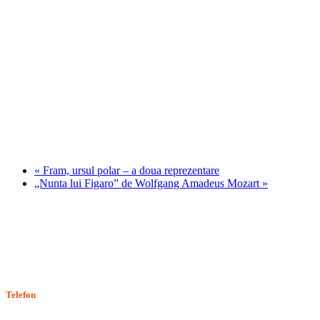
«
Fram, ursul polar – a doua reprezentare
„Nunta lui Figaro” de Wolfgang Amadeus Mozart
»
Stiri, informatii culturale, institutii de cultura
Telefon