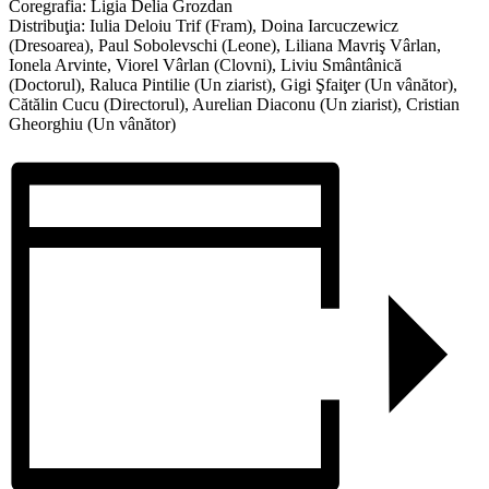
Coregrafia: Ligia Delia Grozdan
Distribuţia: Iulia Deloiu Trif (Fram), Doina Iarcuczewicz
(Dresoarea), Paul Sobolevschi (Leone), Liliana Mavriş Vârlan,
Ionela Arvinte, Viorel Vârlan (Clovni), Liviu Smântânică
(Doctorul), Raluca Pintilie (Un ziarist), Gigi Şfaiţer (Un vânător),
Cătălin Cucu (Directorul), Aurelian Diaconu (Un ziarist), Cristian
Gheorghiu (Un vânător)