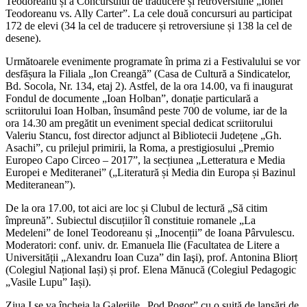
Teodoreanu și a Concursului de traducere și retroversiune „Ionel
Teodoreanu vs. Ally Carter”. La cele două concursuri au participat
172 de elevi (34 la cel de traducere și retroversiune și 138 la cel de
desene).
Următoarele evenimente programate în prima zi a Festivalului se vor
desfășura la Filiala „Ion Creangă” (Casa de Cultură a Sindicatelor,
Bd. Socola, Nr. 134, etaj 2). Astfel, de la ora 14.00, va fi inaugurat
Fondul de documente „Ioan Holban”, donație particulară a
scriitorului Ioan Holban, însumând peste 700 de volume, iar de la
ora 14.30 am pregătit un eveniment special dedicat scriitorului
Valeriu Stancu, fost director adjunct al Bibliotecii Județene „Gh.
Asachi”, cu prilejul primirii, la Roma, a prestigiosului „Premio
Europeo Capo Circeo – 2017”, la secțiunea „Letteratura e Media
Europei e Mediteranei” („Literatură și Media din Europa și Bazinul
Mediteranean”).
De la ora 17.00, tot aici are loc și Clubul de lectură „Să citim
împreună”. Subiectul discuțiilor îl constituie romanele „La
Medeleni” de Ionel Teodoreanu și „Inocenții” de Ioana Pârvulescu.
Moderatori: conf. univ. dr. Emanuela Ilie (Facultatea de Litere a
Universității „Alexandru Ioan Cuza” din Iaşi), prof. Antonina Bliorț
(Colegiul Național Iași) și prof. Elena Mănucă (Colegiul Pedagogic
„Vasile Lupu” Iași).
Ziua I se va încheia la Galeriile „Pod Pogor” cu o suită de lansări de