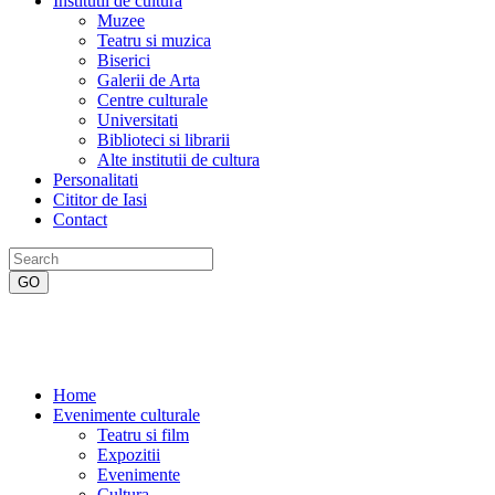
Institutii de cultura
Muzee
Teatru si muzica
Biserici
Galerii de Arta
Centre culturale
Universitati
Biblioteci si librarii
Alte institutii de cultura
Personalitati
Cititor de Iasi
Contact
Home
Evenimente culturale
Teatru si film
Expozitii
Evenimente
Cultura