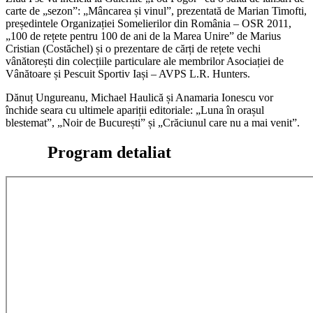
carte de „sezon”: „Mâncarea și vinul”, prezentată de Marian Timofti,
președintele Organizației Somelierilor din România – OSR 2011,
„100 de rețete pentru 100 de ani de la Marea Unire” de Marius
Cristian (Costăchel) și o prezentare de cărți de rețete vechi
vânătorești din colecțiile particulare ale membrilor Asociației de
Vânătoare și Pescuit Sportiv Iași – AVPS L.R. Hunters.
Dănuț Ungureanu, Michael Haulică și Anamaria Ionescu vor
închide seara cu ultimele apariții editoriale: „Luna în orașul
blestemat”, „Noir de București” și „Crăciunul care nu a mai venit”.
Program detaliat