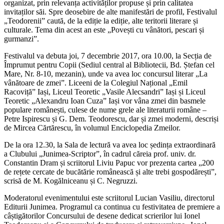
organizat, prin relevanța activităților propuse și prin calitatea
invitaților săi. Spre deosebire de alte manifestări de profil, Festivalul
„Teodorenii” caută, de la ediție la ediție, alte teritorii literare și
culturale. Tema din acest an este „Povești cu vânători, pescari și
gurmanzi”.
Festivalul va debuta joi, 7 decembrie 2017, ora 10.00, la Secția de
Împrumut pentru Copii (Sediul central al Bibliotecii, Bd. Ștefan cel
Mare, Nr. 8-10, mezanin), unde va avea loc concursul literar „La
vânătoare de zmei”. Liceeni de la Colegiul Național „Emil
Racoviță” Iași, Liceul Teoretic „Vasile Alecsandri” Iași și Liceul
Teoretic „Alexandru Ioan Cuza” Iași vor vâna zmei din basmele
populare românești, culese de nume grele ale literaturii române –
Petre Ispirescu și G. Dem. Teodorescu, dar și zmei moderni, descriși
de Mircea Cărtărescu, în volumul Enciclopedia Zmeilor.
De la ora 12.30, la Sala de lectură va avea loc ședința extraordinară
a Clubului „Junimea-Scriptor”, în cadrul căreia prof. univ. dr.
Constantin Dram și scriitorul Liviu Papuc vor prezenta cartea „200
de rețete cercate de bucătărie românească și alte trebi gospodărești”,
scrisă de M. Kogălniceanu și C. Negruzzi.
Moderatorul evenimentului este scriitorul Lucian Vasiliu, directorul
Editurii Junimea. Programul ca continua cu festivitatea de premiere a
câștigătorilor Concursului de desene dedicat scrierilor lui Ionel