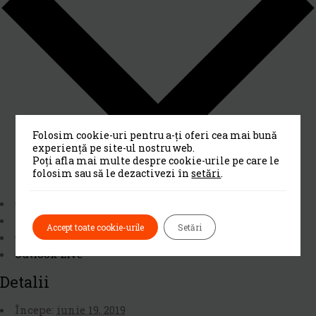
Folosim cookie-uri pentru a-ți oferi cea mai bună
experiență pe site-ul nostru web.
Poți afla mai multe despre cookie-urile pe care le
folosim sau să le dezactivezi în
setări
.
Calendar Google
iCalendar
Accept toate cookie-urile
Setări
Outlook 365
Outlook Live
Detalii
Începe:
iunie 19, 2019