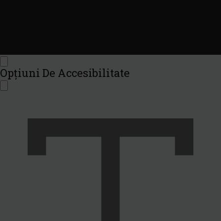
Accesibilitate
Opțiuni De Accesibilitate