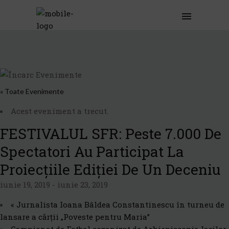
« Toate Evenimente
Acest eveniment a trecut.
FESTIVALUL SFR: Peste 7.000 De
Spectatori Au Participat La
Proiecțiile Ediției De Un Deceniu
iunie 19, 2019
-
iunie 23, 2019
«
Jurnalista Ioana Bâldea Constantinescu în turneu de
lansare a cărții „Poveste pentru Maria”