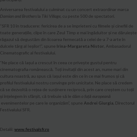
Aniversarea festivalului a culminat cu un concert extraordinar marca
Damian and Brothers
la
Tiki Village
, cu peste 500 de spectatori.
“SFR 10 în traducere: fericirea de a se împrieteni cu filmele și cinefili de
toate generațiile, clipe în care Zeul Timp e mai îngăduitor și ne dăruiește
răgazul să degustăm din licoarea fermecată a celei de-a 7-a arte în
dulcele târg al Ieșilor!”, spune
Irina-Margareta Nistor
, Ambasadorul
Cinematografic al festivalului.
“Ne place că Iașul a crescut în ceea ce privește gustul pentru
cinematografia românească. Toți invitații din acest an, nume mari din
cultura noastră, au spus că Iașul este din ce în ce mai frumos și că
profilul festivalului nostru convinge prin unicitate. Ne place să credem
că se dezvoltă o rețea de susținere reciprocă, prin care creștem cu toții
și înțelegem în sfârșit, că trebuie să le dăm
o față europeană
evenimentelor pe care le organizăm”, spune
Andrei Giurgia
, Directorul
Festivalului SFR.
Detalii:
www.festivalsfr.ro