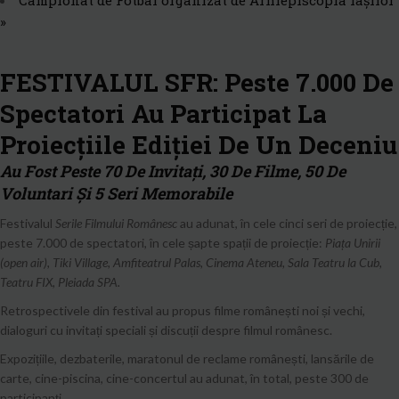
Campionat de Fotbal organizat de Arhiepiscopia Iașilor
»
FESTIVALUL SFR: Peste 7.000 De
Spectatori Au Participat La
Proiecțiile Ediției De Un Deceniu
Au Fost Peste 70 De Invitați, 30 De Filme, 50 De
Voluntari Și 5 Seri Memorabile
Festivalul
Serile Filmului Românesc
au adunat, în cele cinci seri de proiecție,
peste 7.000 de spectatori, în cele șapte spații de proiecție:
Piața Unirii
(open air), Tiki Village, Amfiteatrul Palas, Cinema Ateneu, Sala Teatru la Cub,
Teatru FIX, Pleiada SPA.
Retrospectivele din festival au propus filme românești noi și vechi,
dialoguri cu invitați speciali și discuții despre filmul românesc.
Expozițiile, dezbaterile, maratonul de reclame românești, lansările de
carte, cine-piscina, cine-concertul au adunat, în total, peste 300 de
participanți.