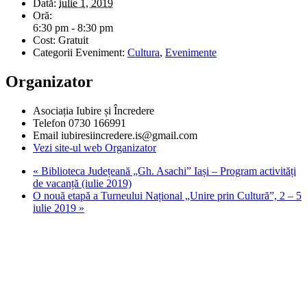
Dată:
iulie 1, 2019
Oră:
6:30 pm - 8:30 pm
Cost:
Gratuit
Categorii Eveniment:
Cultura
,
Evenimente
Organizator
Asociația Iubire și Încredere
Telefon
0730 166991
Email
iubiresiincredere.is@gmail.com
Vezi site-ul web Organizator
«
Biblioteca Județeană „Gh. Asachi” Iași – Program activități
de vacanță (iulie 2019)
O nouă etapă a Turneului Național „Unire prin Cultură”, 2 – 5
iulie 2019
»
Stiri, informatii culturale, institutii de cultura