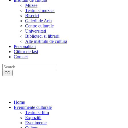
Institutii de cultura
Muzee
Teatru si muzica
Biserici
Galerii de Arta
Centre culturale
Universitati
Biblioteci si librarii
Alte institutii de cultura
Personalitati
Cititor de Iasi
Contact
Home
Evenimente culturale
Teatru si film
Expozitii
Evenimente
Cultura