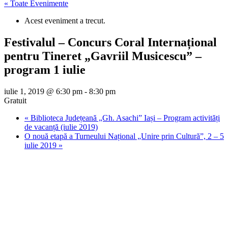
« Toate Evenimente
Acest eveniment a trecut.
Festivalul – Concurs Coral Internațional
pentru Tineret „Gavriil Musicescu” –
program 1 iulie
iulie 1, 2019 @ 6:30 pm
-
8:30 pm
Gratuit
«
Biblioteca Județeană „Gh. Asachi” Iași – Program activități
de vacanță (iulie 2019)
O nouă etapă a Turneului Național „Unire prin Cultură”, 2 – 5
iulie 2019
»