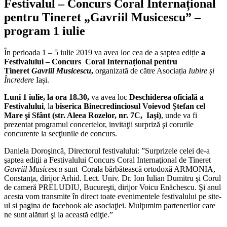
Festivalul – Concurs Coral Internațional
pentru Tineret „Gavriil Musicescu” –
program 1 iulie
În perioada 1 – 5 iulie 2019 va avea loc cea de a șaptea ediție
a
Festivalului – Concurs Coral Internațional pentru
Tineret
Gavriil Musicescu
,
organizată de către Asociația
Iubire și
Încredere
Iași.
Luni 1 iulie, la ora
18.30,
va avea loc
Deschiderea oficială a
Festivalului
, la
biserica Binecredinciosul Voievod Ştefan cel
Mare şi Sfânt (str. Aleea Rozelor, nr. 7C, Iaşi)
, unde va fi
prezentat programul concertelor, invitaţii surpriză şi corurile
concurente la secţiunile de concurs.
Daniela Doroşincă, Directorul festivalului: ”Surprizele celei de-a
şaptea ediţii a Festivalului Concurs Coral Internaţional de Tineret
Gavriil Musicescu
sunt Corala bărbătească ortodoxă ARMONIA,
Constanţa, dirijor Arhid. Lect. Univ. Dr. Ion Iulian Dumitru şi Corul
de cameră PRELUDIU, Bucureşti, dirijor Voicu Enăchescu. Şi anul
acesta vom transmite în direct toate evenimentele festivalului pe site-
ul si pagina de facebook ale asociaţiei. Mulţumim partenerilor care
ne sunt alături şi la această ediţie.”