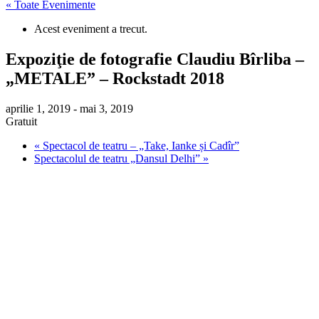
« Toate Evenimente
Acest eveniment a trecut.
Expoziţie de fotografie Claudiu Bîrliba –
„METALE” – Rockstadt 2018
aprilie 1, 2019
-
mai 3, 2019
Gratuit
«
Spectacol de teatru – „Take, Ianke și Cadîr”
Spectacolul de teatru „Dansul Delhi”
»