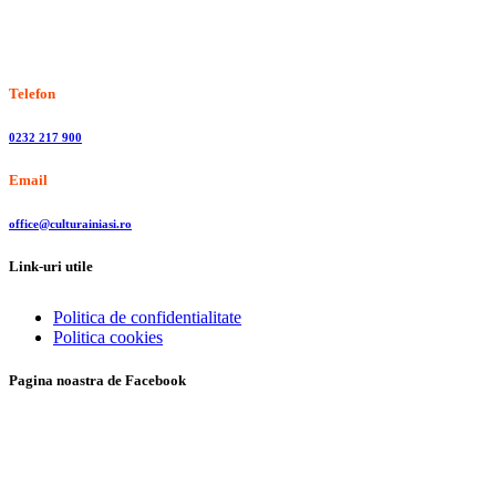
Stiri, informatii culturale, institutii de cultura
Telefon
0232 217 900
Email
office@culturainiasi.ro
Link-uri utile
Politica de confidentialitate
Politica cookies
Pagina noastra de Facebook