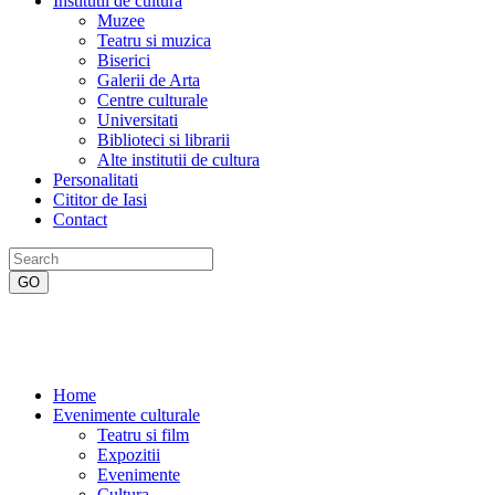
Institutii de cultura
Muzee
Teatru si muzica
Biserici
Galerii de Arta
Centre culturale
Universitati
Biblioteci si librarii
Alte institutii de cultura
Personalitati
Cititor de Iasi
Contact
Home
Evenimente culturale
Teatru si film
Expozitii
Evenimente
Cultura