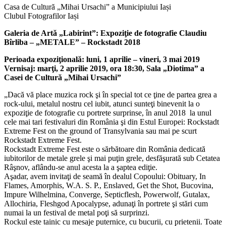
Casa de Cultură „Mihai Ursachi” a Municipiului Iași
Clubul Fotografilor Iași
Galeria de Artă „Labirint”: Expoziţie de fotografie Claudiu
Bîrliba – „METALE” – Rockstadt 2018
Perioada expoziţională: luni, 1 aprilie – vineri, 3 mai 2019
Vernisaj: marţi, 2 aprilie 2019, ora 18:30, Sala „Diotima” a
Casei de Cultură „Mihai Ursachi”
„Dacă vă place muzica rock şi în special tot ce ţine de partea grea a
rock-ului, metalul nostru cel iubit, atunci sunteţi binevenit la o
expoziţie de fotografie cu portrete surprinse, în anul 2018 la unul
cele mai tari festivaluri din România şi din Estul Europei: Rockstadt
Extreme Fest on the ground of Transylvania sau mai pe scurt
Rockstadt Extreme Fest.
Rockstadt Extreme Fest este o sărbătoare din România dedicată
iubitorilor de metale grele şi mai puţin grele, desfăşurată sub Cetatea
Râşnov, aflându-se anul acesta la a şaptea ediţie.
Aşadar, avem invitaţi de seamă în dealul Copoului: Obituary, In
Flames, Amorphis, W.A. S. P., Enslaved, Get the Shot, Bucovina,
Impure Wilhelmina, Converge, Septicflesh, Powerwolf, Gutalax,
Allochiria, Fleshgod Apocalypse, adunaţi în portrete şi stări cum
numai la un festival de metal poţi să surprinzi.
Rockul este tainic cu mesaje puternice, cu bucurii, cu prietenii. Toate