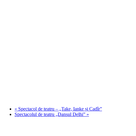
«
Spectacol de teatru – „Take, Ianke și Cadîr”
Spectacolul de teatru „Dansul Delhi”
»