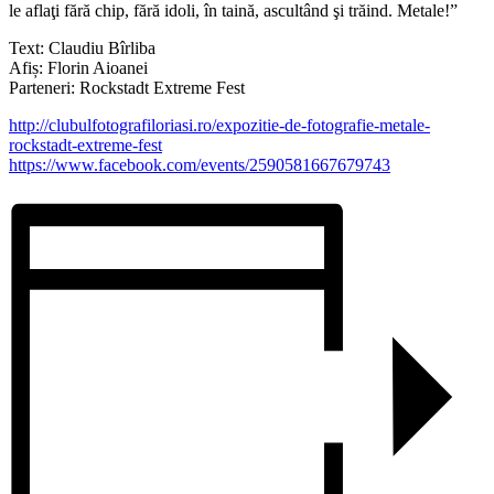
le aflaţi fără chip, fără idoli, în taină, ascultând şi trăind. Metale!”
Text: Claudiu Bîrliba
Afiș: Florin Aioanei
Parteneri: Rockstadt Extreme Fest
http://clubulfotografiloriasi.ro/expozitie-de-fotografie-metale-
rockstadt-extreme-fest
https://www.facebook.com/events/2590581667679743