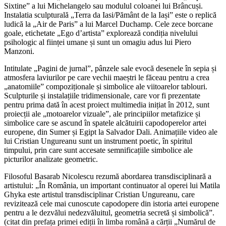
Sixtine” a lui Michelangelo sau modulul coloanei lui Brâncuși.
Instalatia sculpturală „Terra da Iasi/Pământ de la Iași” este o replică
ludică la „Air de Paris” a lui Marcel Duchamp. Cele zece borcane
goale, etichetate „Ego d’artista” explorează condiția nivelului
psihologic al ființei umane și sunt un omagiu adus lui Piero
Manzoni.
Intitulate „Pagini de jurnal”, pânzele sale evocă desenele în sepia și
atmosfera laviurilor pe care vechii maeștri le făceau pentru a crea
„anatomiile” compoziționale și simbolice ale viitoarelor tablouri.
Sculpturile și instalațiile tridimensionale, care vor fi prezentate
pentru prima dată în acest proiect multimedia inițiat în 2012, sunt
proiecții ale „motoarelor vizuale”, ale principiilor metafizice și
simbolice care se ascund în spatele alcătuirii capodoperelor artei
europene, din Sumer și Egipt la Salvador Dali. Animațiile video ale
lui Cristian Ungureanu sunt un instrument poetic, în spiritul
timpului, prin care sunt accesate semnificațiile simbolice ale
picturilor analizate geometric.
Filosoful Basarab Nicolescu rezumă abordarea transdisciplinară a
artistului: „În România, un important continuator al operei lui Matila
Ghyka este artistul transdisciplinar Cristian Ungureanu, care
revizitează cele mai cunoscute capodopere din istoria artei europene
pentru a le dezvălui nedezvăluitul, geometria secretă și simbolică”.
(citat din prefața primei ediții în limba română a cărții „Numărul de