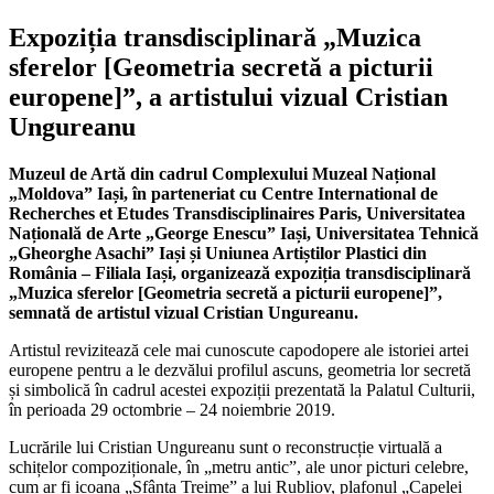
Expoziția transdisciplinară „Muzica
sferelor [Geometria secretă a picturii
europene]”, a artistului vizual Cristian
Ungureanu
Muzeul de Artă din cadrul Complexului Muzeal Național
„Moldova” Iași, în parteneriat cu Centre International de
Recherches et Etudes Transdisciplinaires Paris, Universitatea
Națională de Arte „George Enescu” Iași, Universitatea Tehnică
„Gheorghe Asachi” Iași și Uniunea Artiștilor Plastici din
România – Filiala Iași, organizează expoziția transdisciplinară
„Muzica sferelor [Geometria secretă a picturii europene]”,
semnată de artistul vizual Cristian Ungureanu.
Artistul revizitează cele mai cunoscute capodopere ale istoriei artei
europene pentru a le dezvălui profilul ascuns, geometria lor secretă
și simbolică în cadrul acestei expoziții prezentată la Palatul Culturii,
în perioada 29 octombrie – 24 noiembrie 2019.
Lucrările lui Cristian Ungureanu sunt o reconstrucție virtuală a
schițelor compoziționale, în „metru antic”, ale unor picturi celebre,
cum ar fi icoana „Sfânta Treime” a lui Rubliov, plafonul „Capelei