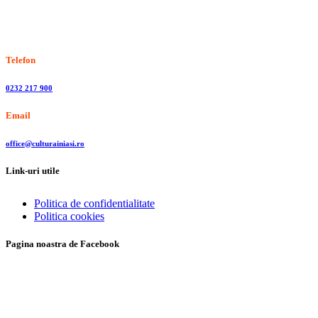
Stiri, informatii culturale, institutii de cultura
Telefon
0232 217 900
Email
office@culturainiasi.ro
Link-uri utile
Politica de confidentialitate
Politica cookies
Pagina noastra de Facebook