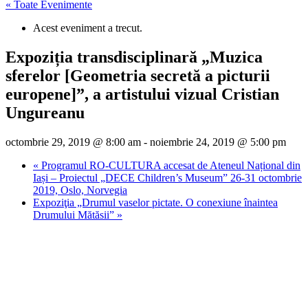
« Toate Evenimente
Acest eveniment a trecut.
Expoziția transdisciplinară „Muzica
sferelor [Geometria secretă a picturii
europene]”, a artistului vizual Cristian
Ungureanu
octombrie 29, 2019 @ 8:00 am
-
noiembrie 24, 2019 @ 5:00 pm
«
Programul RO-CULTURA accesat de Ateneul Național din
Iași – Proiectul „DECE Children’s Museum” 26-31 octombrie
2019, Oslo, Norvegia
Expoziţia „Drumul vaselor pictate. O conexiune înaintea
Drumului Mătăsii”
»