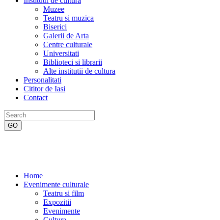
Institutii de cultura
Muzee
Teatru si muzica
Biserici
Galerii de Arta
Centre culturale
Universitati
Biblioteci si librarii
Alte institutii de cultura
Personalitati
Cititor de Iasi
Contact
Home
Evenimente culturale
Teatru si film
Expozitii
Evenimente
Cultura