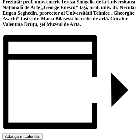
Prezintă: prof. univ. emerit Tereza Sinigalia de la Universitatea
Națională de Arte „George Enescu” Iași, prof. univ. dr. Neculai
Eugen Seghedin, prorector al Universitătii Tehnice „Gheorghe
Asachi” Iași și dr. Maria Bilașevschi, critic de artă. Curator
Valentina Druțu, șef Muzeul de Artă.
Adaugă în calendar