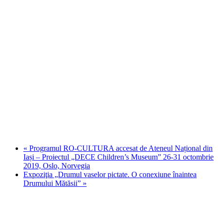
«
Programul RO-CULTURA accesat de Ateneul Național din
Iași – Proiectul „DECE Children’s Museum” 26-31 octombrie
2019, Oslo, Norvegia
Expoziţia „Drumul vaselor pictate. O conexiune înaintea
Drumului Mătăsii”
»