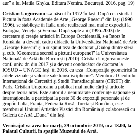
aur” a lui Matila Ghyka, Editura Nemira, București, 2016, pag. 19).
Cristian Ungureanu
s-a născut în 1972 în Iași. După ce a studiat
Pictura la fosta Academie de Arte „George Enescu” din Iași (1990-
1996), se stabilește în Italia unde realizează mai multe expoziții la
Bologna, Veneția și Verona. După șapte ani (1996-2003) de
cercetare și creație artistică în Europa Occidentală, s-a întors în
România, a devenit cadru didactic la Universitatea Națională de Arte
„George Enescu” și a susținut teza de doctorat „Dialog dintre sferă
și cub. [Geometria secretă a picturii europene]” la Universitatea
Națională de Artă din București (2010). Cristian Ungureanu este
conf. univ. dr. din 2017 și a devenit conducător de doctorat la
IOSUD – UNAGE Iași, în 2016, cu teza „Compoziția geometrică în
artele vizuale și valorile sale transdisciplinare”. Membru al Centrului
Internațional de Cercetări și Studii Transdisciplinare (CIRET) din
Paris, Cristian Ungureanu a publicat mai multe cărți și articole
despre teoria artei. Este autorul a nenumărate conferințe naționale și
internaționale, a participat la peste 30 de expoziții personale și de
grup în Italia, Franța, Federatia Rusă, Turcia și România, este
membru al Uniunii Artistilor Plastici din România și colaborează cu
Galeria de Artă „Dana” din Iași.
Vernisajul va avea loc marți, 29 octombrie 2019, ora 18.00, la
Palatul Culturii, în spațiile Muzeului de Artă.