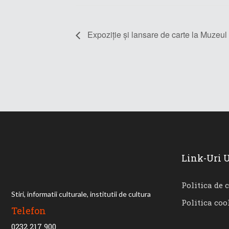
Expoziție și lansare de carte la Muzeul
Link-Uri U
Politica de 
Stiri, informatii culturale, institutii de cultura
Politica coo
Telefon
0232 217 900