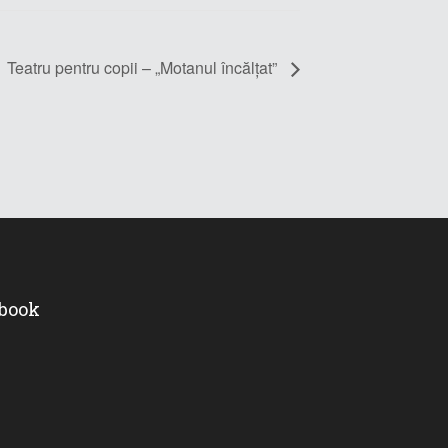
Teatru pentru copii – „Motanul încălțat”
ebook