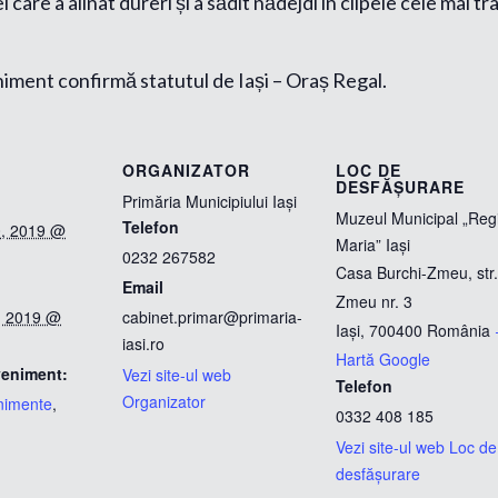
are a alinat dureri și a sădit nădejdi în clipele cele mai t
ment confirmă statutul de Iași – Oraș Regal.
ORGANIZATOR
LOC DE
DESFĂȘURARE
Primăria Municipiului Iași
Muzeul Municipal „Reg
Telefon
0, 2019 @
Maria” Iași
0232 267582
Casa Burchi-Zmeu, str.
Email
Zmeu nr. 3
, 2019 @
cabinet.primar@primaria-
Iași
,
700400
România
iasi.ro
Hartă Google
veniment:
Vezi site-ul web
Telefon
Organizator
nimente
,
0332 408 185
Vezi site-ul web Loc de
desfășurare