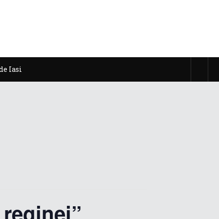
de Iasi
 reginei”