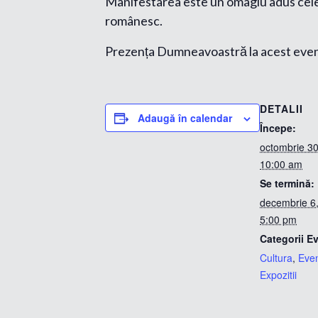
Manifestarea este un omagiu adus celei c
românesc.
Prezența Dumneavoastră la acest eveni
DETALII
Adaugă în calendar
Începe:
octombrie 3
10:00 am
Se termină:
decembrie 6
5:00 pm
Categorii E
Cultura
,
Eve
Expozitii