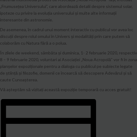
„Frumusețea Universului”, care abordează detalii despre sistemul solar,
ipoteze cu privire la evoluția universului și multe alte informații
interesante din astronomie.
De asemenea, în cadrul unui moment interactiv cu publicul vor avea loc
discuții despre rolul omului în Univers și modalități prin care putem să
colaborăm cu Natura fără a o polua.
În zilele de weekend, sâmbăta și duminica, 1- 2 februarie 2020, respectiv
8 – 9 februarie 2020, voluntari ai Asociației „Noua Acropolă” vor fi în zona
planșelor expoziționale pentru a dialoga cu publicul pe subiecte legate
de știință și filozofie, domenii ce încearcă să descopere Adevărul și să
caute Cunoașterea.
Vă așteptăm să vizitați această expoziție temporară cu acces gratuit!