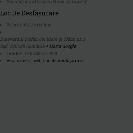
Asociația Culturală „Noua Acropolă”
Loc De Desfășurare
Palatul Culturii Iași
Bulevardul Ștefan cel Mare și Sfânt, nr. 1
Iași
,
700028
România
+ Hartă Google
Telefon
+40.232.275.979
Vezi site-ul web Loc de desfășurare