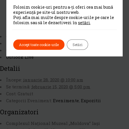
Folosim cookie-uri pentru a-ți oferi cea mai bună
experiență pe site-ul nostru web.
Poți afla mai multe despre cookie-urile pe care le
folosim sau să le dezactivezi în
setări
.
Calendar Google
iCalendar
Accept toate cookie-urile
Setări
Outlook 365
Outlook Live
Detalii
Începe:
ianuarie 28, 2020 @ 10:00 am
Se termină:
februarie 15, 2020 @ 5:00 pm
Cost:
Gratuit
Categorii Eveniment:
Evenimente
,
Expozitii
Organizatori
Complexul Naţional Muzeal „Moldova” Iaşi