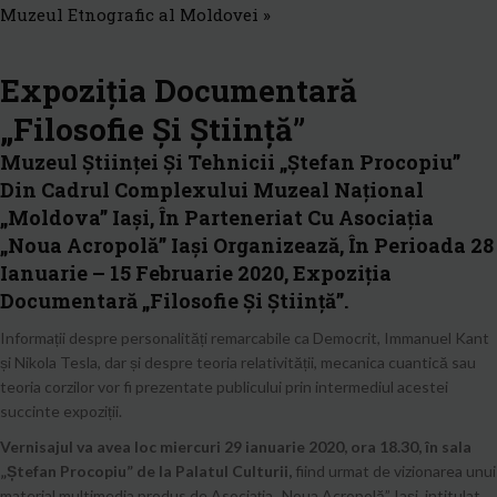
Muzeul Etnografic al Moldovei
»
Expoziția Documentară
„Filosofie Și Știință”
Muzeul Științei Și Tehnicii „Ștefan Procopiu”
Din Cadrul Complexului Muzeal Național
„Moldova” Iași, În Parteneriat Cu Asociația
„Noua Acropolă” Iași Organizează, În Perioada 28
Ianuarie – 15 Februarie 2020, Expoziția
Documentară „Filosofie Și Știință”.
Informații despre personalități remarcabile ca Democrit, Immanuel Kant
și Nikola Tesla, dar și despre teoria relativității, mecanica cuantică sau
teoria corzilor vor fi prezentate publicului prin intermediul acestei
succinte expoziții.
Vernisajul va avea loc miercuri 29 ianuarie 2020, ora 18.30, în sala
„Ștefan Procopiu” de la Palatul Culturii,
fiind urmat de vizionarea unui
material multimedia produs de Asociația „Noua Acropolă” Iași, intitulat