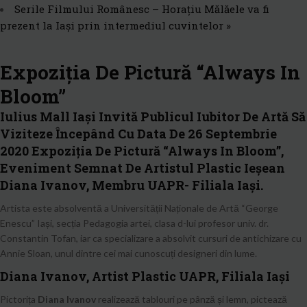
Serile Filmului Românesc – Horațiu Mălăele va fi
prezent la Iași prin intermediul cuvintelor
»
Expoziția De Pictură “Always In
Bloom”
Iulius Mall Iași Invită Publicul Iubitor De Artă Să
Viziteze Începând Cu Data De 26 Septembrie
2020 Expoziția De Pictură “Always In Bloom”,
Eveniment Semnat De Artistul Plastic Ieșean
Diana Ivanov, Membru UAPR- Filiala Iași.
Artista este absolventă a Universității Naționale de Artă “George
Enescu” Iași, secția Pedagogia artei, clasa d-lui profesor univ. dr.
Constantin Tofan, iar ca specializare a absolvit cursuri de antichizare cu
Annie Sloan, unul dintre cei mai cunoscuți designeri din lume.
Diana Ivanov, Artist Plastic UAPR, Filiala Iași
Pictorița
Diana Ivanov
realizează tablouri pe pânză și lemn, pictează