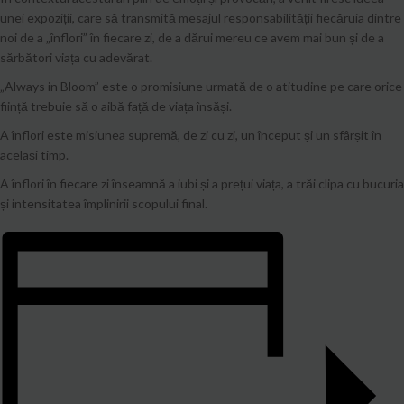
unei expoziții, care să transmită mesajul responsabilității fiecăruia dintre
noi de a „înflori” în fiecare zi, de a dărui mereu ce avem mai bun și de a
sărbători viața cu adevărat.
„Always in Bloom” este o promisiune urmată de o atitudine pe care orice
ființă trebuie să o aibă față de viața însăși.
A înflori este misiunea supremă, de zi cu zi, un început și un sfârșit în
același timp.
A înflori în fiecare zi înseamnă a iubi și a prețui viața, a trăi clipa cu bucuria
și intensitatea împlinirii scopului final.