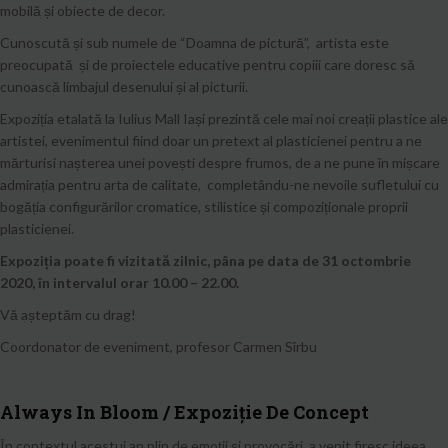
mobilă și obiecte de decor.
Cunoscută și sub numele de “Doamna de pictură”, artista este
preocupată și de proiectele educative pentru copiii care doresc să
cunoască limbajul desenului și al picturii.
Expoziția etalată la Iulius Mall Iași prezintă cele mai noi creații plastice ale
artistei, evenimentul fiind doar un pretext al plasticienei pentru a ne
mărturisi nașterea unei povești despre frumos, de a ne pune în mișcare
admirația pentru arta de calitate, completându-ne nevoile sufletului cu
bogăția configurărilor cromatice, stilistice și compoziționale proprii
plasticienei.
Expoziția poate fi vizitată zilnic, pâna pe data de 31 octombrie
2020, în intervalul orar 10.00 – 22.00.
Vă așteptăm cu drag!
Coordonator de eveniment, profesor Carmen Sîrbu
Always In Bloom / Expoziție De Concept
În contextul acestui an plin de emoții și provocări, a venit firesc ideea