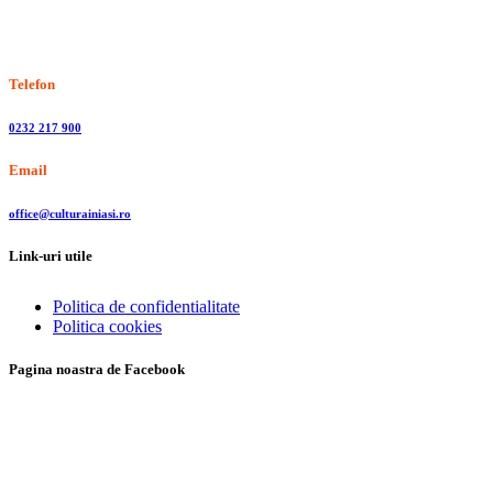
Stiri, informatii culturale, institutii de cultura
Telefon
0232 217 900
Email
office@culturainiasi.ro
Link-uri utile
Politica de confidentialitate
Politica cookies
Pagina noastra de Facebook