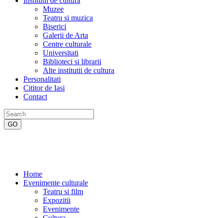
Institutii de cultura
Muzee
Teatru si muzica
Biserici
Galerii de Arta
Centre culturale
Universitati
Biblioteci si librarii
Alte institutii de cultura
Personalitati
Cititor de Iasi
Contact
Home
Evenimente culturale
Teatru si film
Expozitii
Evenimente
Cultura