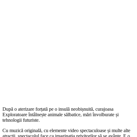
După o aterizare forțată pe o insulă neobișnuită, curajoasa
Exploratoare întâlnește animale sălbatice, mări învolburate și
tehnologii futuriste.
Cu muzică originală, cu elemente video spectaculoase și multe alte
atracții, spectacolul face ca imaginația privitorilor să se avânte. E o