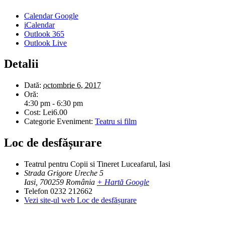
Calendar Google
iCalendar
Outlook 365
Outlook Live
Detalii
Dată:
octombrie 6, 2017
Oră:
4:30 pm - 6:30 pm
Cost:
Lei6.00
Categorie Eveniment:
Teatru si film
Loc de desfășurare
Teatrul pentru Copii si Tineret Luceafarul, Iasi
Strada Grigore Ureche 5
Iasi
,
700259
România
+ Hartă Google
Telefon
0232 212662
Vezi site-ul web Loc de desfășurare