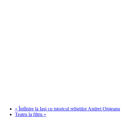
«
Întîlnire la Iaşi cu istoricul religiilor Andrei Oişteanu
Teatru la filtru
»