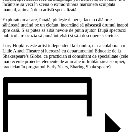
încântare să vezi în scenă o extraordinară marionetă sculptată
manual, animată de o artistă specializată.
Exploratoarea sare, înoată, plutește în aer și face o călătorie
săltăreață urcând pe un elefant, încercând să găsească drumul înapoi
spre casă. S-ar putea să aibă nevoie de puțin ajutor. După spectacol,
publicul are ocazia să pună întrebări și să-i descopere secretele.
Lory Hopkins este artist independent la Londra, dar a colaborat cu
Little Angel Theatre și lucrează cu departamentul Educație de la
Shakespeare’s Globe, ca practician și consultant de specialitate (cele
mai recente proiecte: elemente de animație în Îmblânzirea scorpiei,
practician în programul Early Years, Sharing Shakespeare).