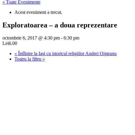
« Toate Evenimente
Acest eveniment a trecut.
Exploratoarea – a doua reprezentare
octombrie 6, 2017 @ 4:30 pm
-
6:30 pm
Lei6.00
«
Întîlnire la Iaşi cu istoricul religiilor Andrei Oişteanu
Teatru la filtru
»