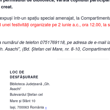
 creat.
fi expuși într-un spațiu special amenajat, la Compartimen
l unei festivități organizate pe 2 iunie a.c., ora 12.00, la s
e la numărul de telefon 0751769118, pe adresa de e-mai
„Gh. Asachi”, (Bd. Ștefan cel Mare, nr. 8-10, Compartime
LOC DE
DESFĂȘURARE
Biblioteca Judeţeană „Gh.
Asachi”
Bulevardul Ștefan cel
Mare și Sfânt 10
Iași
,
700063
România
+