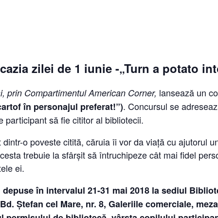
azia zilei de 1 iunie -„Turn a potato in
lansează un co
și, prin Compartimentul American Corner,
. Concursul se adresează
rtof în personajul preferat!”)
articipant să fie cititor al bibliotecii.
 dintr-o poveste citită, căruia îi vor da viață cu ajutorul u
cesta trebuie la sfârșit să întruchipeze cât mai fidel pers
ele ei.
 fi depuse în intervalul 21-31 mai 2018 la sediul Biblio
. Ștefan cel Mare, nr. 8, Galeriile comerciale, meza
permisului de bibliotecă, vârsta copilului participa