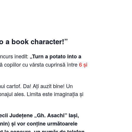
to a book character!”
ncurs inedit:
„Turn a potato into a
 copiilor cu vârsta cuprinsă între
6 și
nui cartof. Da! Ați auzit bine! Un
onajul ales. Limita este imaginația și
tecii Județene „Gh. Asachi” Iași,
nin) și vor conține următoarele
nt la concurs, un număr de telefon