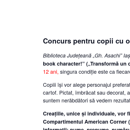
Concurs pentru copii cu oc
Biblioteca Județeană „Gh. Asachi” Ia
book character!” („Transformă un ca
12 ani,
singura condiție este ca fiecare p
Copiii își vor alege personajul preferat
cartof. Pictat, îmbrăcat sau decorat, a
suntem nerăbdători să vedem rezultat
Creațiile, unice și individuale, vor
Compartimentul American Corner (Bd
informaţii: nume, prenume, numărul 