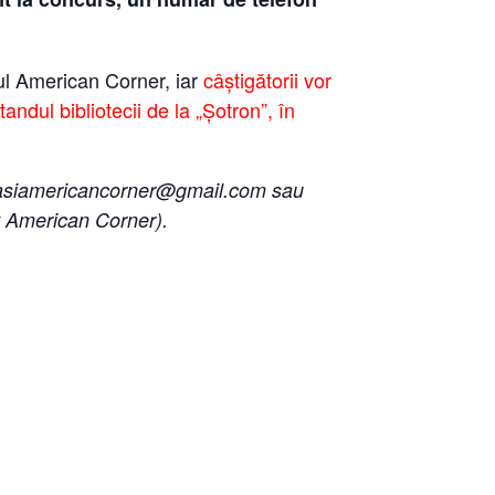
tul American Corner, iar
câștigătorii vor
tandul bibliotecii de la „Șotron”, în
l iasiamericancorner@gmail.com sau
nt American Corner).