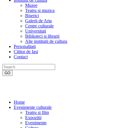
Institutii de cultura
Muzee
Teatru si muzica
Biserici
Galerii de Arta
Centre culturale
Universitati
Biblioteci si librarii
Alte institutii de cultura
Personalitati
Cititor de Iasi
Contact
Home
Evenimente culturale
Teatru si film
Expozitii
Evenimente
Cultura