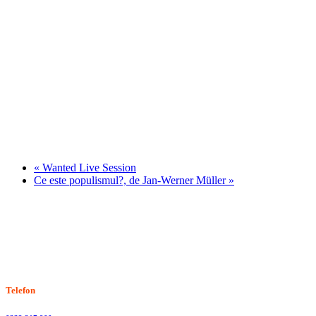
«
Wanted Live Session
Ce este populismul?, de Jan-Werner Müller
»
Stiri, informatii culturale, institutii de cultura
Telefon