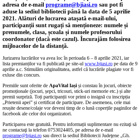
adresa de e-mail
programe@bjiasi.ro
sau pot fi
aduse la sediul bibliotecii până la data de
5 aprilie
2021
. Alături de lucrarea atașată e-mail-ului,
participanții sunt rugați să menționeze:
numele și
prenumele
,
clasa
,
școala
și
numele profesorului
coordonator
(dacă este cazul). Încurajăm folosirea
mijloacelor de la distanță.
Jurizarea lucrărilor va avea loc în perioada 6 – 8 aprilie 2021, iar
lista premianților va fi publicată pe site-ul
www.bjiasi.ro
pe data de 9
aprilie a.c. Stimulăm originalitatea, astfel că lucrările plagiate vor fi
exluse din concurs.
Premiile sunt oferite de
ApaVital Iași
și constau în jocuri, obiecte
promoționale (jocuri, șepci, tricouri, stick-uri memorie etc.) și alte
premii surpriză. Toți participanții vor primi o insignă cu inscripția
„Prietenii apei” și certificat de participare. De asemenea, cele mai
reușite desene/colaje vor deveni timp de o lună coperțile paginilor de
facebook ale celor doi organizatori.
Participarea este gratuită. Pentru informații suplimentare nu ezitaţi să
ne contactaţi la telefon 0753024405, pe adresa de e-mail
programe@bjiasi.ro
sau direct la sediul Bibliotecii Judeţene „Gh.