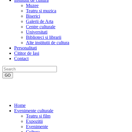
Institutii de cultura
Muzee
Teatru si muzica
Biserici
Galerii de Arta
Centre culturale
Universitati
Biblioteci si librarii
Alte institutii de cultura
Personalitati
Cititor de Iasi
Contact
Home
Evenimente culturale
Teatru si film
Expozitii
Evenimente
Cultura