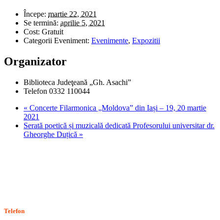
Începe:
martie 22, 2021
Se termină:
aprilie 5, 2021
Cost:
Gratuit
Categorii Eveniment:
Evenimente
,
Expozitii
Organizator
Biblioteca Judeţeană „Gh. Asachi”
Telefon
0332 110044
«
Concerte Filarmonica „Moldova” din Iași – 19, 20 martie
2021
Serată poetică și muzicală dedicată Profesorului universitar dr.
Gheorghe Duțică
»
Stiri, informatii culturale, institutii de cultura
Telefon