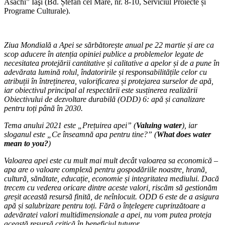
Asachi” Iaşi (Bd. Ștefan cel Mare, nr. 8-10, Serviciul Proiecte și
Programe Culturale).
Ziua Mondială a Apei se sărbătorește anual pe 22 martie și are ca
scop aducere în atenția opiniei publice a problemelor legate de
necesitatea protejării cantitative și calitative a apelor și de a pune în
adevărata lumină rolul, îndatoririle și responsabilitățile celor cu
atribuții în întreținerea, valorificarea și protejarea surselor de apă,
iar obiectivul principal al respectării este susținerea realizării
Obiectivului de dezvoltare durabilă (ODD) 6: apă și canalizare
pentru toți până în 2030.
Tema anului 2021 este „Prețuirea apei” (
Valuing water
), iar
sloganul este „Ce înseamnă apa pentru tine?” (
What does water
mean to you?
)
Valoarea apei este cu mult mai mult decât valoarea sa economică –
apa are o valoare complexă pentru gospodăriile noastre, hrană,
cultură, sănătate, educație, economie și integritatea mediului. Dacă
trecem cu vederea oricare dintre aceste valori, riscăm să gestionăm
greșit această resursă finită, de neînlocuit. ODD 6 este de a asigura
apă și salubrizare pentru toți. Fără o înțelegere cuprinzătoare a
adevăratei valori multidimensionale a apei, nu vom putea proteja
această resursă critică în beneficiul tuturor.