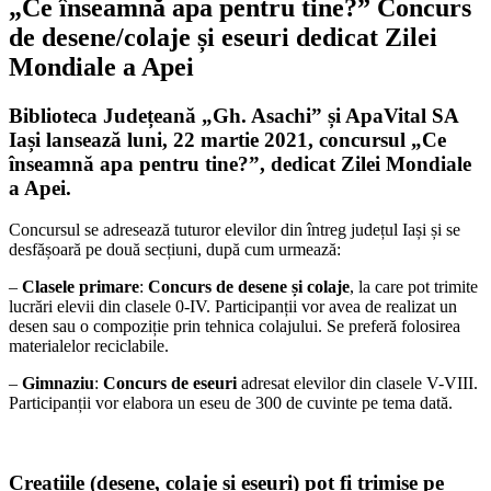
„Ce înseamnă apa pentru tine?”
Concurs
de desene/colaje și eseuri
dedicat Zilei
Mondiale a Apei
Biblioteca Județeană „Gh. Asachi”
și
ApaVital SA
Iași
lansează
luni,
22 martie 2021,
concursul
„Ce
înseamnă apa pentru tine?”
, dedicat
Zilei Mondiale
a Apei.
Concursul se adresează tuturor elevilor din întreg județul Iași și se
desfășoară pe două secțiuni, după cum urmează:
–
Clasele primare
:
Concurs de desene și colaje
, la care pot trimite
lucrări elevii din clasele 0-IV. Participanții vor avea de realizat un
desen sau o compoziție prin tehnica colajului. Se preferă folosirea
materialelor reciclabile.
–
Gimnaziu
:
Concurs de eseuri
adresat elevilor din clasele V-VIII.
Participanții vor elabora un eseu de 300 de cuvinte pe tema dată.
Creațiile (desene, colaje și eseuri) pot fi trimise pe