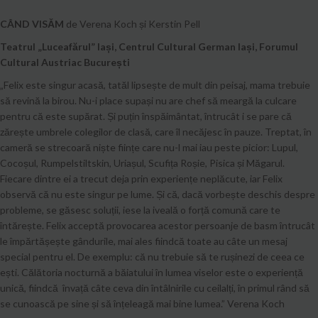
CÂND VISĂM
de Verena Koch și Kerstin Pell
Teatrul „Luceafărul” Iași, Centrul Cultural German Iași, Forumul
Cultural Austriac București
„Felix este singur acasă, tatăl lipsește de mult din peisaj, mama trebuie
să revină la birou. Nu-i place supași nu are chef să meargă la culcare
pentru că este supărat. Și puțin înspăimântat, întrucât i se pare că
zărește umbrele colegilor de clasă, care îl necăjesc în pauze. Treptat, în
cameră se strecoară niște ființe care nu-l mai iau peste picior: Lupul,
Cocoșul, Rumpelstiltskin, Uriașul, Scufița Roșie, Pisica și Măgarul.
Fiecare dintre ei a trecut deja prin experiențe neplăcute, iar Felix
observă că nu este singur pe lume. Și că, dacă vorbește deschis despre
probleme, se găsesc soluții, iese la iveală o forță comună care te
întărește. Felix acceptă provocarea acestor persoanje de basm întrucât
le împărtășește gândurile, mai ales fiindcă toate au câte un mesaj
special pentru el. De exemplu: că nu trebuie să te rușinezi de ceea ce
ești. Călătoria nocturnă a băiatului în lumea viselor este o experiență
unică, fiindcă învață câte ceva din întâlnirile cu ceilalți, în primul rând să
se cunoască pe sine și să înțeleagă mai bine lumea.” Verena Koch