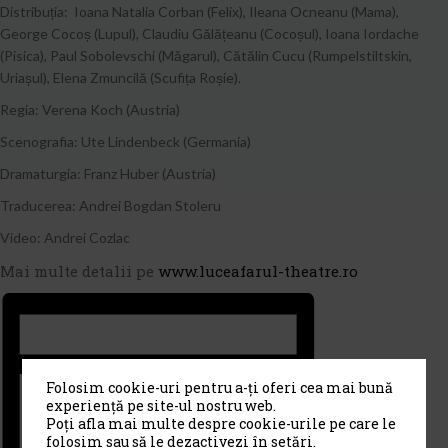
Distribuția: Ioana Natalia Corban (Felix), Ileana Ocneanu (Mama),
George Cocoș (Lupul), Claudiu Gălățeanu (Cocoșul), Ioana Iordache
(Pisica), Paul Sobolevschi (Măgarul), Cătălin Cucu (Rumpelstiltskin,
Uriașul), Elena Zmuncilă (Scufița Roșie).
Regia: Verena Koch (Austria)
Scenografia: Ute Lindenbeck (Germania)
Dramaturgia: Franz Huber (Austria)
Traducerea: Andrei Bogdan Stoleru
Video: Andrei Cozlac
Mai multe detalii pe
www.luceafarul-theatre.ro
Folosim cookie-uri pentru a-ți oferi cea mai bună
experiență pe site-ul nostru web.
Poți afla mai multe despre cookie-urile pe care le
folosim sau să le dezactivezi în
setări
.