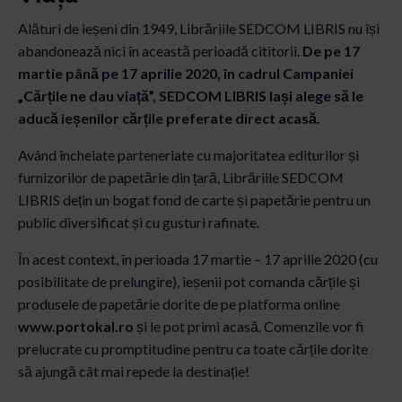
Alături de ieșeni din 1949, Librăriile SEDCOM LIBRIS nu își
abandonează nici în această perioadă cititorii.
De pe 17
martie până pe 17 aprilie 2020, în cadrul Campaniei
„Cărțile ne dau viață”, SEDCOM LIBRIS Iași alege să le
aducă ieșenilor cărțile preferate direct acasă.
Având încheiate parteneriate cu majoritatea editurilor și
furnizorilor de papetărie din țară, Librăriile SEDCOM
LIBRIS dețin un bogat fond de carte și papetărie pentru un
public diversificat și cu gusturi rafinate.
În acest context, în perioada 17 martie – 17 aprilie 2020 (cu
posibilitate de prelungire), ieșenii pot comanda cărțile și
produsele de papetărie dorite de pe platforma online
www.portokal.ro
și le pot primi acasă. Comenzile vor fi
prelucrate cu promptitudine pentru ca toate cărțile dorite
să ajungă cât mai repede la destinație!