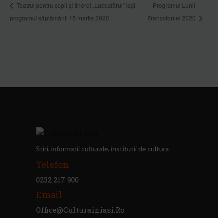
Teatrul pentru copii și tineret „Luceafărul” Iași –
Programul Lunii
programul săptămânii 15 martie 2020
Francofoniei 2020
Stiri, informatii culturale, institutii de cultura
Telefon
0232 217 900
Email
Office@culturainiasi.ro