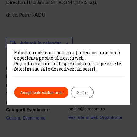
Directorul Librăriilor SEDCOM LIBRIS Iași,
dr. ec. Petru RADU
Adaugă în calendar
Folosim cookie-uri pentru a-ți oferi cea mai bună
experiență pe site-ul nostru web.
Poți afla mai multe despre cookie-urile pe care le
DETALII
ORGANIZATOR
folosim sau să le dezactivezi în
setări
.
Începe:
Sedcom Libris
Telefon
martie 17, 2020
0232 234582
Se termină:
Accept toate cookie-urile
Setări
Email
aprilie 17, 2020
online@sedcom.ro
Categorii Eveniment:
Vezi site-ul web Organizator
Cultura
,
Evenimente