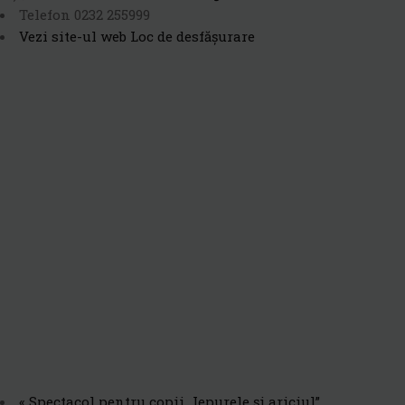
Telefon
0232 255999
Vezi site-ul web Loc de desfășurare
«
Spectacol pentru copii „Iepurele și ariciul”