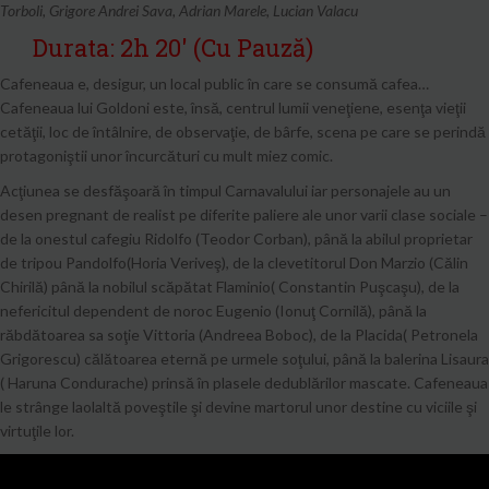
Torboli, Grigore Andrei Sava, Adrian Marele, Lucian Valacu
Durata: 2h 20′ (cu Pauză)
Cafeneaua e, desigur, un local public în care se consumă cafea…
Cafeneaua lui Goldoni este, însă, centrul lumii veneţiene, esenţa vieţii
cetăţii, loc de întâlnire, de observaţie, de bârfe, scena pe care se perindă
protagoniştii unor încurcături cu mult miez comic.
Acţiunea se desfăşoară în timpul Carnavalului iar personajele au un
desen pregnant de realist pe diferite paliere ale unor varii clase sociale –
de la onestul cafegiu Ridolfo (Teodor Corban), până la abilul proprietar
de tripou Pandolfo(Horia Veriveş), de la clevetitorul Don Marzio (Călin
Chirilă) până la nobilul scăpătat Flaminio( Constantin Puşcaşu), de la
nefericitul dependent de noroc Eugenio (Ionuţ Cornilă), până la
răbdătoarea sa soţie Vittoria (Andreea Boboc), de la Placida( Petronela
Grigorescu) călătoarea eternă pe urmele soţului, până la balerina Lisaura
( Haruna Condurache) prinsă în plasele dedublărilor mascate. Cafeneaua
le strânge laolaltă poveştile şi devine martorul unor destine cu viciile şi
virtuţile lor.