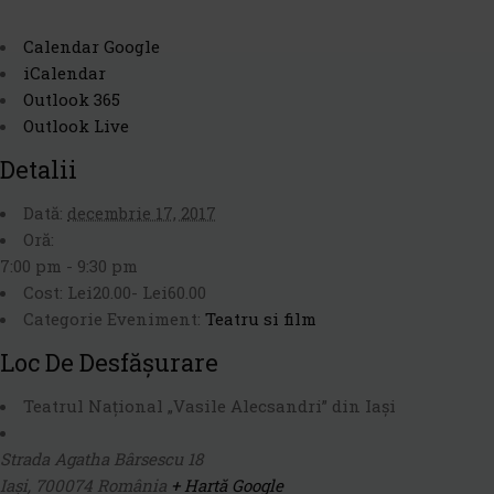
Calendar Google
iCalendar
Outlook 365
Outlook Live
Detalii
Dată:
decembrie 17, 2017
Oră:
7:00 pm - 9:30 pm
Cost:
Lei20.00- Lei60.00
Categorie Eveniment:
Teatru si film
Loc De Desfășurare
Teatrul Național „Vasile Alecsandri” din Iași
Strada Agatha Bârsescu 18
Iași
,
700074
România
+ Hartă Google