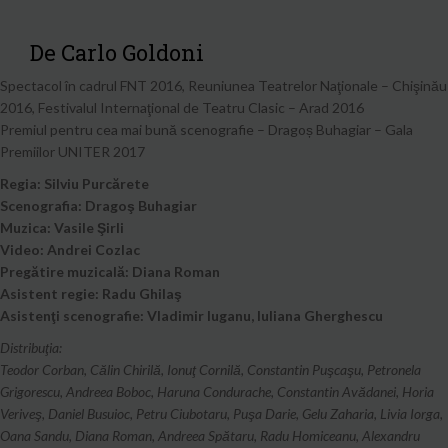
De Carlo Goldoni
Spectacol în cadrul FNT 2016, Reuniunea Teatrelor Naţionale – Chişinău
2016, Festivalul Internaţional de Teatru Clasic – Arad 2016
Premiul pentru cea mai bună scenografie – Dragoș Buhagiar – Gala
Premiilor UNITER 2017
Regia: Silviu Purcărete
Scenografia: Dragoş Buhagiar
Muzica: Vasile Şirli
Video: Andrei Cozlac
Pregătire muzicală: Diana Roman
Asistent regie: Radu Ghilaş
Asistenţi scenografie: Vladimir Iuganu, Iuliana Gherghescu
Distribuţia:
Teodor Corban, Călin Chirilă, Ionuţ Cornilă, Constantin Puşcaşu, Petronela
Grigorescu, Andreea Boboc, Haruna Condurache, Constantin Avădanei, Horia
Veriveş, Daniel Busuioc, Petru Ciubotaru, Puşa Darie, Gelu Zaharia, Livia Iorga,
Oana Sandu, Diana Roman, Andreea Spătaru, Radu Homiceanu, Alexandru