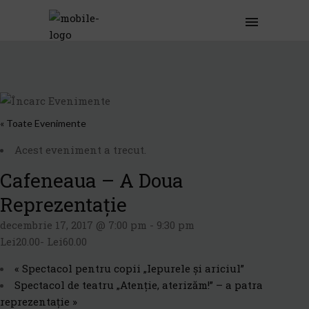
« Toate Evenimente
Acest eveniment a trecut.
Cafeneaua – A Doua
Reprezentație
decembrie 17, 2017 @ 7:00 pm
-
9:30 pm
Lei20.00- Lei60.00
«
Spectacol pentru copii „Iepurele și ariciul”
Spectacol de teatru „Atenție, aterizăm!” – a patra
reprezentație
»