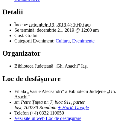
Detalii
Începe:
octombrie 19, 2019 @ 10:00 am
Se termină:
decembrie 21, 2019 @ 12:00 am
Cost:
Gratuit
Categorii Eveniment:
Cultura
,
Evenimente
Organizator
Biblioteca Județeană „Gh. Asachi” Iași
Loc de desfășurare
Filiala „Vasile Alecsandri” a Bibliotecii Județene „Gh.
Asachi”
str. Petre Țuțea nr. 7, bloc 911, parter
Iași
,
700730
România
+ Hartă Google
Telefon
(+4) 0332 110050
Vezi site-ul web Loc de desfășurare