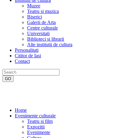
Institutii de cultura
Muzee
Teatru si muzica
Biserici
Galerii de Arta
Centre culturale
Universitati
Biblioteci si librarii
Alte institutii de cultura
Personalitati
Cititor de Iasi
Contact
Home
Evenimente culturale
Teatru si film
Expozitii
Evenimente
Cultura