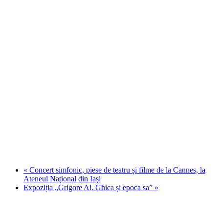
«
Concert simfonic, piese de teatru și filme de la Cannes, la
Ateneul Național din Iași
Expoziția „Grigore Al. Ghica și epoca sa”
»