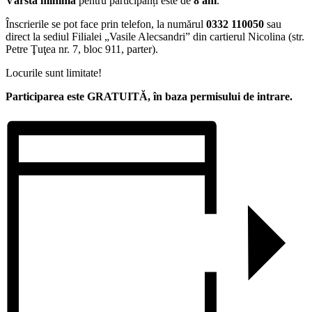
Vârsta minimă
pentru participanți este de
8 ani
.
Înscrierile se pot face prin telefon, la numărul
0332 110050
sau
direct la sediul Filialei „Vasile Alecsandri” din cartierul Nicolina (str.
Petre Ţuţea nr. 7, bloc 911, parter).
Locurile sunt limitate!
Participarea este GRATUITĂ, în baza permisului de intrare.