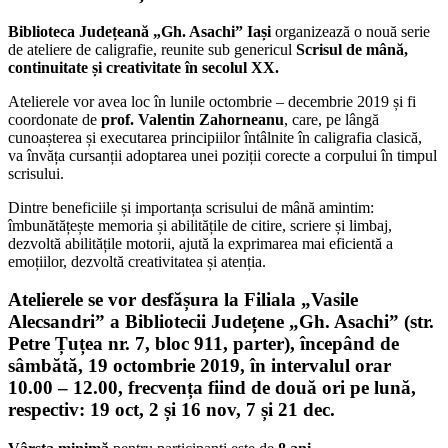
Biblioteca Județeană „Gh. Asachi” Iași
organizează o nouă serie
de ateliere de caligrafie, reunite sub genericul
Scrisul de mână,
continuitate și creativitate în secolul XX.
Atelierele vor avea loc în lunile octombrie – decembrie 2019 și fi
coordonate de
prof. Valentin Zahorneanu
, care, pe lângă
cunoașterea și executarea principiilor întâlnite în caligrafia clasică,
va învăța cursanții adoptarea unei poziții corecte a corpului în timpul
scrisului.
Dintre beneficiile și importanța scrisului de mână amintim:
îmbunătățește memoria și abilitățile de citire, scriere și limbaj,
dezvoltă abilitățile motorii, ajută la exprimarea mai eficientă a
emoțiilor, dezvoltă creativitatea și atenția.
Atelierele se vor desfășura la
Filiala „Vasile
Alecsandri”
a Bibliotecii Județene „Gh. Asachi” (str.
Petre Țuțea nr. 7, bloc 911, parter), începând de
sâmbătă, 19 octombrie 2019
, în
intervalul orar
10.00 – 12.00
, frecvența fiind de două ori pe lună,
respectiv:
19 oct, 2 și 16 nov, 7 și 21 dec.