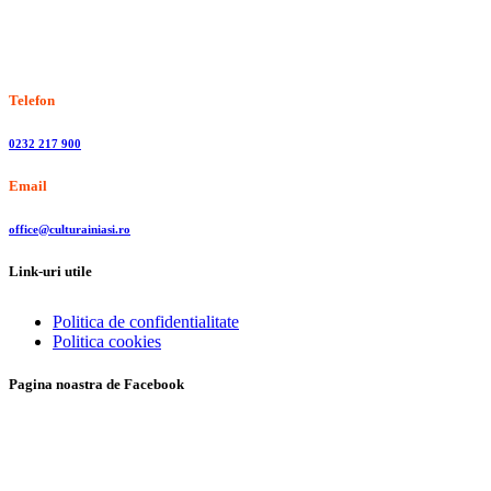
Stiri, informatii culturale, institutii de cultura
Telefon
0232 217 900
Email
office@culturainiasi.ro
Link-uri utile
Politica de confidentialitate
Politica cookies
Pagina noastra de Facebook