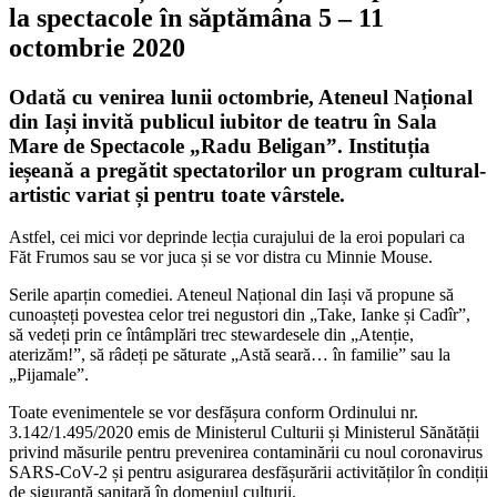
la spectacole
în săptămâna 5 – 11
octombrie 2020
Odată cu venirea lunii octombrie, Ateneul Național
din Iași invită publicul iubitor de teatru în Sala
Mare de Spectacole „Radu Beligan”. Instituția
ieșeană a pregătit spectatorilor un program cultural-
artistic variat și pentru toate vârstele.
Astfel, cei mici vor deprinde lecția curajului de la eroi populari ca
Făt Frumos sau se vor juca și se vor distra cu Minnie Mouse.
Serile aparțin comediei. Ateneul Național din Iași vă propune să
cunoașteți povestea celor trei negustori din „Take, Ianke și Cadîr”,
să vedeți prin ce întâmplări trec stewardesele din „Atenție,
aterizăm!”, să râdeți pe săturate „Astă seară… în familie” sau la
„Pijamale”.
Toate evenimentele se vor desfășura conform Ordinului nr.
3.142/1.495/2020 emis de Ministerul Culturii și Ministerul Sănătății
privind măsurile pentru prevenirea contaminării cu noul coronavirus
SARS-CoV-2 și pentru asigurarea desfășurării activităților în condiții
de siguranță sanitară în domeniul culturii.