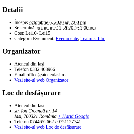
Detalii
Începe:
octombrie 6, 2020 @ 7:00 pm
Se termină:
octombrie 11, 2020 @ 7:00 pm
Cost:
Lei10- Lei15
Categorii Eveniment:
Evenimente
,
Teatru si film
Organizator
Ateneul din Iași
Telefon
0332 408966
Email
office@ateneuiasi.ro
Vezi site-ul web Organizator
Loc de desfășurare
Ateneul din Iasi
str. Ion Creangă nr. 14
Iasi
,
700321
România
+ Hartă Google
Telefon
0744652662 / 0751127741
Vezi site-ul web Loc de desfășurare