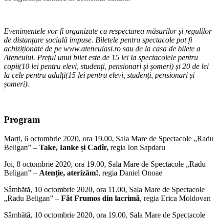
Evenimentele vor fi organizate cu respectarea măsurilor și regulilor
de distanțare socială impuse. Biletele pentru spectacole pot fi
achiziționate de pe www.ateneuiasi.ro sau de la casa de bilete a
Ateneului. Pre
țul unui bilet este de 15 lei la spectacolele pentru
copii(10 lei pentru elevi, studenți, pensionari și șomeri) și 20 de lei
la cele pentru adulți(15 lei pentru elevi, studenți, pensionari și
șomeri).
Program
Marți, 6 octombrie 2020, ora 19.00, Sala Mare de Spectacole „Radu
Beligan” –
Take, Ianke și Cadîr,
regia Ion Sapdaru
Joi, 8 octombrie 2020, ora 19.00, Sala Mare de Spectacole „Radu
Beligan” –
Atenție, aterizăm!
, regia Daniel Onoae
Sâmbătă, 10 octombrie 2020, ora 11.00, Sala Mare de Spectacole
„Radu Beligan” –
F
ăt Frumos din lacrimă
, regia Erica Moldovan
Sâmbătă, 10 octombrie 2020, ora 19.00, Sala Mare de Spectacole