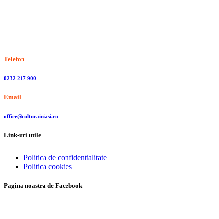
Stiri, informatii culturale, institutii de cultura
Telefon
0232 217 900
Email
office@culturainiasi.ro
Link-uri utile
Politica de confidentialitate
Politica cookies
Pagina noastra de Facebook