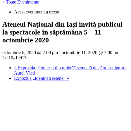
« Toate Evenimente
Acest eveniment a trecut.
Ateneul Național din Iași invită publicul
la spectacole în săptămâna 5 – 11
octombrie 2020
octombrie 6, 2020 @ 7:00 pm
-
octombrie 11, 2020 @ 7:00 pm
Lei10- Lei15
«
Expoziția „Om ieșit din umbră” semnată de către sculptorul
Aurel Vlad
Expozitia „Identități ieșene”
»