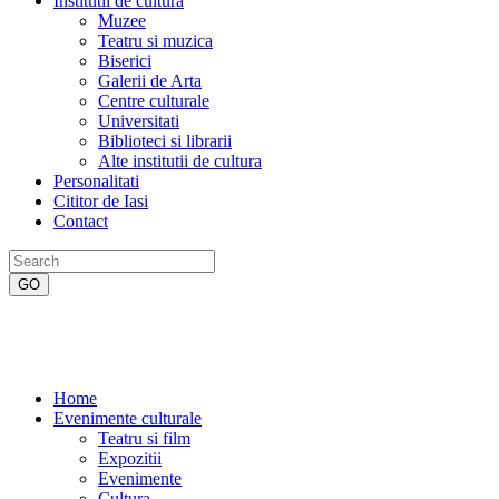
Institutii de cultura
Muzee
Teatru si muzica
Biserici
Galerii de Arta
Centre culturale
Universitati
Biblioteci si librarii
Alte institutii de cultura
Personalitati
Cititor de Iasi
Contact
Home
Evenimente culturale
Teatru si film
Expozitii
Evenimente
Cultura