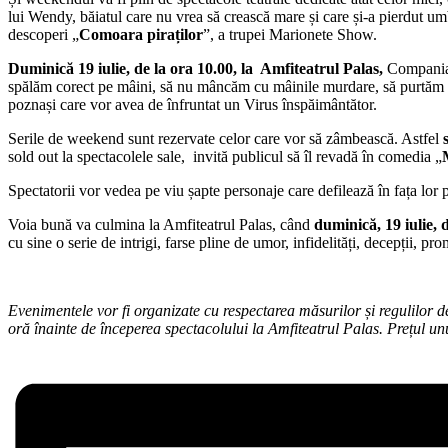
lui Wendy, băiatul care nu vrea să crească mare și care și-a pierdut um
descoperi „
Comoara piraților
”, a trupei Marionete Show.
Duminică 19 iulie, de la ora 10.00, la Amfiteatrul Palas,
Compania 
spălăm corect pe mâini, să nu mâncăm cu mâinile murdare, să purtăm masc
poznași care vor avea de înfruntat un Virus înspăimântător.
Serile de weekend sunt rezervate celor care vor să zâmbească. Astfel
sold out la spectacolele sale, invită publicul să îl revadă în comedia „
Spectatorii vor vedea pe viu șapte personaje care defilează în fața lor
Voia bună va culmina la Amfiteatrul Palas, când
duminică, 19 iulie, d
cu sine o serie de intrigi, farse pline de umor, infidelități, decepții, pro
Evenimentele vor fi organizate cu respectarea măsurilor și regulilor de
oră înainte de începerea spectacolului la Amfiteatrul Palas. Pre
țul un