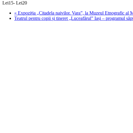
Lei15- Lei20
«
Expoziția „Citadela naivilor. Vara”, la Muzeul Etnografic al 
Teatrul pentru copii și tineret „Luceafărul” Iași – programul să