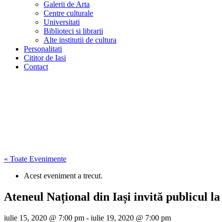
Galerii de Arta
Centre culturale
Universitati
Biblioteci si librarii
Alte institutii de cultura
Personalitati
Cititor de Iasi
Contact
« Toate Evenimente
Acest eveniment a trecut.
Ateneul Național din Iași invită publicul la
iulie 15, 2020 @ 7:00 pm
-
iulie 19, 2020 @ 7:00 pm