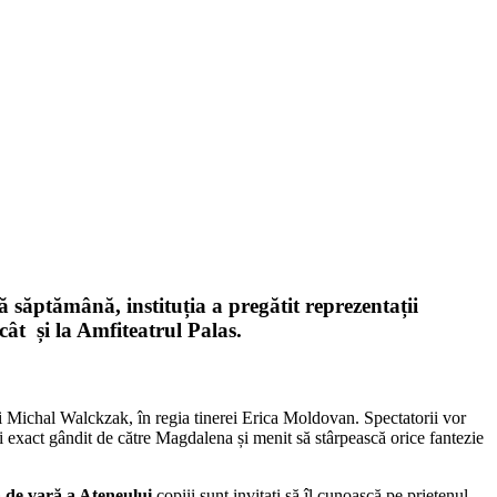
tă săptămână, instituția a pregătit reprezentații
cât și la Amfiteatrul Palas.
ui Michal Walckzak, în regia tinerei Erica Moldovan. Spectatorii vor
 exact gândit de către Magdalena și menit să stârpească orice fantezie
a de vară a Ateneului
copiii sunt invitați să îl cunoască pe prietenul