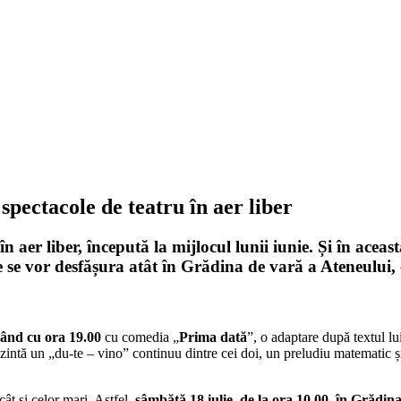
 spectacole de teatru în aer liber
în aer liber, începută la mijlocul lunii iunie. Și în aceas
re se vor desfășura atât în Grădina de vară a Ateneului, 
epând cu ora 19.00
cu comedia „
Prima dată
”, o adaptare după textul l
intă un „du-te – vino” continuu dintre cei doi, un preludiu matematic și
cât și celor mari. Astfel,
sâmbătă 18 iulie, de la ora 10.00, în Grădin