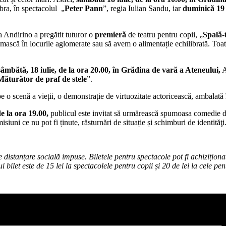
bra, în spectacolul „
Peter Pann
”, regia Iulian Sandu, iar
duminică 19 i
Andirino a pregătit tuturor o
premieră
de teatru pentru copii, „
Spală-
ă în locurile aglomerate sau să avem o alimentație echilibrată. Toate ace
sâmbătă, 18 iulie, de la ora 20.00, în Grădina de vară a Ateneului,
A
Măturător de praf de stele
”.
 pe o scenă a vieții, o demonstrație de virtuozitate actoricească, ambala
e la ora 19.00,
publicul este invitat să urmărească spumoasa comedie 
misiuni ce nu pot fi ținute, răsturnări de situație și schimburi de identităţi
 distanțare socială impuse. Biletele pentru spectacole pot fi achizițion
ui bilet este de 15 lei la spectacolele pentru copii și 20 de lei la cele pen