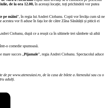
ulie, de la ora 12.00,
în aceeași locație, toți prichindeii vor putea
te pe mâini
”, în regia lui Andrei Ciobanu. Copii vor învăța cum să ne
stea vor fi aduse în fața lor de către Zâna Sănătății și piticii ei
ndrei Ciobanu, după ce a reușit ca în ultimele trei sâmbete să aibă
tă într-o comedie spumoasă.
de mare succes „
Pijamale
”, regia Andrei Ciobanu. Spectacolul aduce
.
ate de pe www.ateneuiasi.ro, de la casa de bilete a Ateneului sau cu o
tru adulți.