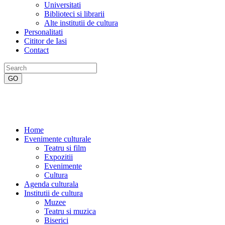
Universitati
Biblioteci si librarii
Alte institutii de cultura
Personalitati
Cititor de Iasi
Contact
Home
Evenimente culturale
Teatru si film
Expozitii
Evenimente
Cultura
Agenda culturala
Institutii de cultura
Muzee
Teatru si muzica
Biserici