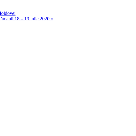
Moldovei
ptămânii 18 – 19 iulie 2020
»