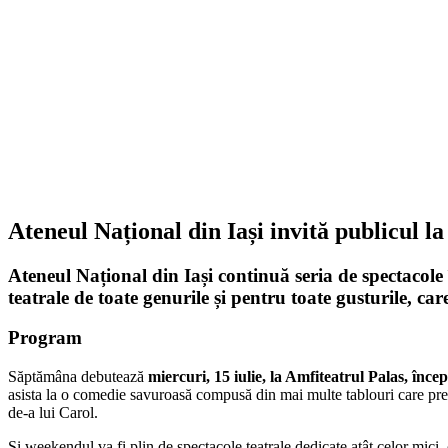
Ateneul Național din Iași invită publicul la
Ateneul Național din Iași
continuă seria de spectacole 
teatrale de toate genurile și pentru toate gusturile, ca
Program
Săptămâna debutează
miercuri, 15 iulie, la Amfiteatrul Palas, înc
asista la o comedie savuroasă compusă din mai multe tablouri care prez
de-a lui Carol.
Și weekendul va fi plin de spectacole teatrale dedicate atât celor mici, 