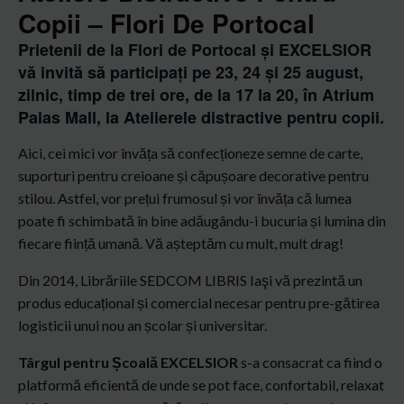
Copii – Flori De Portocal
Prietenii de la Flori de Portocal și EXCELSIOR
vă invită să participați pe 23, 24 și 25 august,
zilnic, timp de trei ore, de la 17 la 20, în Atrium
Palas Mall, la Atelierele distractive pentru copii.
Aici, cei mici vor învăța să confecționeze semne de carte,
suporturi pentru creioane și căpușoare decorative pentru
stilou. Astfel, vor prețui frumosul și vor învăța că lumea
poate fi schimbată în bine adăugându-i bucuria și lumina din
fiecare ființă umană. Vă așteptăm cu mult, m
ult drag!
Din 2014, Librăriile SEDCOM LIBRIS Iaşi vă prezintă un
produs educațional și comercial necesar pentru pre-gătirea
logisticii unui nou an școlar și universitar.
Târgul pentru Școală EXCELSIOR
s-a consacrat ca fiind o
platformă eficientă de unde se pot face, confortabil, relaxat