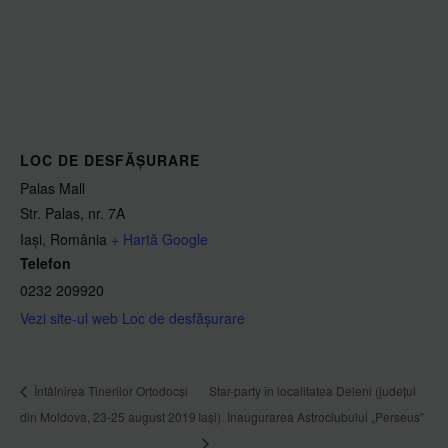
LOC DE DESFĂȘURARE
Palas Mall
Str. Palas, nr. 7A
Iași
,
România
+ Hartă Google
Telefon
0232 209920
Vezi site-ul web Loc de desfășurare
Întâlnirea Tinerilor Ortodocși
Star-party în localitatea Deleni (județul
din Moldova, 23-25 august 2019
Iași). Inaugurarea Astroclubului „Perseus”