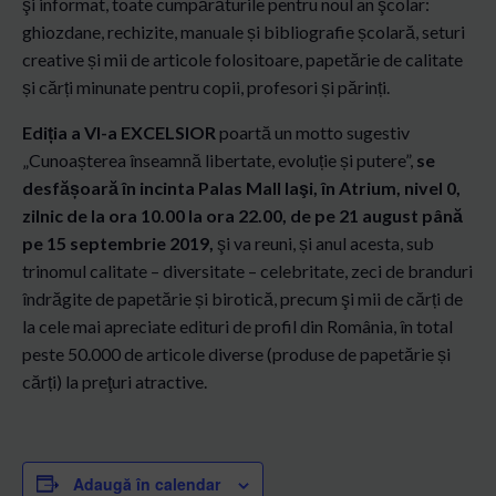
şi informat, toate cumpărăturile pentru noul an şcolar:
ghiozdane, rechizite, manuale și bibliografie școlară, seturi
creative și mii de articole folositoare, papetărie de calitate
și cărți minunate pentru copii, profesori și părinți.
Ediția a VI-a EXCELSIOR
poartă un motto sugestiv
„Cunoașterea înseamnă libertate, evoluție și putere”,
se
desfășoară în incinta Palas Mall Iaşi, în Atrium, nivel 0,
zilnic de la ora 10.00 la ora 22.00, de pe 21 august până
pe 15 septembrie 2019,
şi va reuni, și anul acesta, sub
trinomul calitate – diversitate – celebritate, zeci de branduri
îndrăgite de papetărie și birotică, precum şi mii de cărți de
la cele mai apreciate edituri de profil din România, în total
peste 50.000 de articole diverse (produse de papetărie și
cărți) la preţuri atractive.
Adaugă în calendar