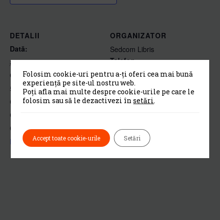
DETALII
ORGANIZATOR
Dată:
Sedcom Libris
Telefon
august 23, 2019
0232 234582
Folosim cookie-uri pentru a-ți oferi cea mai bună
Oră:
experiență pe site-ul nostru web.
Email
5:00 pm - 8:00 pm
Poți afla mai multe despre cookie-urile pe care le
online@sedcom.ro
folosim sau să le dezactivezi în
setări
.
Cost:
Vezi site-ul web Organizator
Gratuit
Categorie Eveniment:
Accept toate cookie-urile
Setări
Evenimente